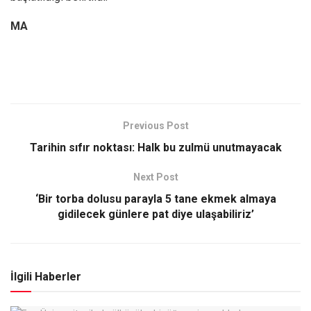
MA
Previous Post
Tarihin sıfır noktası: Halk bu zulmü unutmayacak
Next Post
‘Bir torba dolusu parayla 5 tane ekmek almaya
gidilecek günlere pat diye ulaşabiliriz’
İlgili Haberler