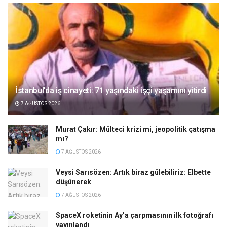
İstanbul’da iş cinayeti: 71 yaşındaki işçi yaşamını yitirdi
7 AĞUSTOS 2026
Murat Çakır: Mülteci krizi mi, jeopolitik çatışma
mı?
7 AĞUSTOS 2026
Veysi Sarısözen: Artık biraz gülebiliriz: Elbette
düşünerek
7 AĞUSTOS 2026
SpaceX roketinin Ay’a çarpmasının ilk fotoğrafı
yayınlandı