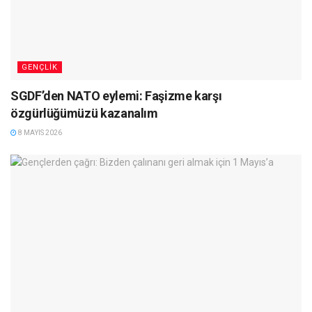
GENÇLIK
SGDF’den NATO eylemi: Faşizme karşı
özgürlüğümüzü kazanalım
8 MAYIS 2026