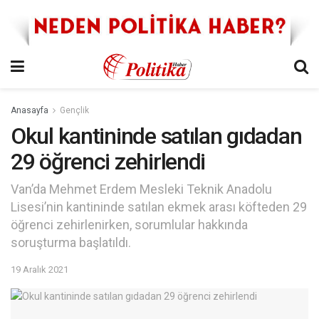
Anasayfa
Gençlik
Okul kantininde satılan gıdadan
29 öğrenci zehirlendi
Van’da Mehmet Erdem Mesleki Teknik Anadolu
Lisesi’nin kantininde satılan ekmek arası köfteden 29
öğrenci zehirlenirken, sorumlular hakkında
soruşturma başlatıldı.
19 Aralık 2021