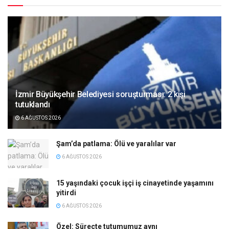
İzmir Büyükşehir Belediyesi soruşturması: 2 kişi
tutuklandı
6 AĞUSTOS 2026
Şam’da patlama: Ölü ve yaralılar var
6 AĞUSTOS 2026
15 yaşındaki çocuk işçi iş cinayetinde yaşamını
yitirdi
6 AĞUSTOS 2026
Özel: Süreçte tutumumuz aynı