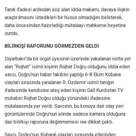
Tanık ifadesi ardından söz alan iddia makamı, davaya ilişkin
araştırılmasını istedikleri bir husus olmadığını belirterek,
daha öncesinden hazırladığı mütalaayı mahkeme heyetine
sundu.
BİLİRKİŞİ RAPORUNU GÖRMEZDEN GELDİ
Diyarbakır’da bir örgüt üyesinin üzerinde yakalanan notta yer
alan “Rojhat” isimli kişinin Rojhat Doğru olduğunu iddia eden
savcı, Doğru’nun haber takibini yaptığı 6-8 Ekim Kobane
olayları sırasında yaralanan R. Özdemir isimli tanığın
ifadesinde kendisine ateş eden kişinin Galî Kurdistan TV
muhabiri Rojhat Doğru olduğu yönündeki ifadesine
mütalaasında yer verdi. Savcının, bu konuya dair olay yeri
görüntülerinde Doğru’nun elinde sadece kamera olduğuna
dair bilirkişi raporuna değinmemesi ise dikkat çekti.
Savcı, Doğru’nun Kobanê olayları sırasında ellerinden