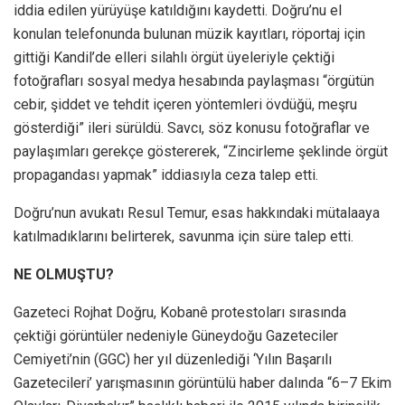
iddia edilen yürüyüşe katıldığını kaydetti. Doğru’nu el
konulan telefonunda bulunan müzik kayıtları, röportaj için
gittiği Kandil’de elleri silahlı örgüt üyeleriyle çektiği
fotoğrafları sosyal medya hesabında paylaşması “örgütün
cebir, şiddet ve tehdit içeren yöntemleri övdüğü, meşru
gösterdiği” ileri sürüldü. Savcı, söz konusu fotoğraflar ve
paylaşımları gerekçe göstererek, “Zincirleme şeklinde örgüt
propagandası yapmak” iddiasıyla ceza talep etti.
Doğru’nun avukatı Resul Temur, esas hakkındaki mütalaaya
katılmadıklarını belirterek, savunma için süre talep etti.
NE OLMUŞTU?
Gazeteci Rojhat Doğru, Kobanê protestoları sırasında
çektiği görüntüler nedeniyle Güneydoğu Gazeteciler
Cemiyeti’nin (GGC) her yıl düzenlediği ‘Yılın Başarılı
Gazetecileri’ yarışmasının görüntülü haber dalında “6–7 Ekim