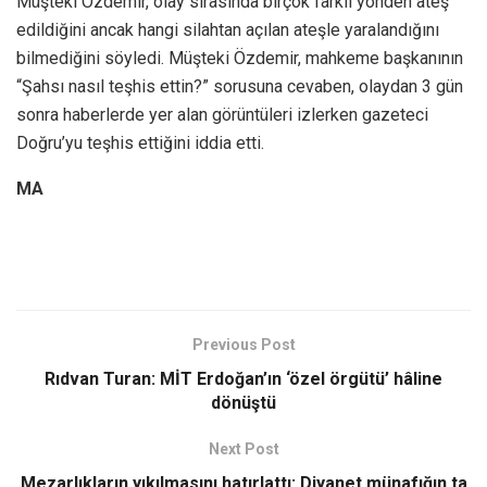
Müşteki Özdemir, olay sırasında birçok farklı yönden ateş
edildiğini ancak hangi silahtan açılan ateşle yaralandığını
bilmediğini söyledi. Müşteki Özdemir, mahkeme başkanının
“Şahsı nasıl teşhis ettin?” sorusuna cevaben, olaydan 3 gün
sonra haberlerde yer alan görüntüleri izlerken gazeteci
Doğru’yu teşhis ettiğini iddia etti.
MA
Previous Post
Rıdvan Turan: MİT Erdoğan’ın ‘özel örgütü’ hâline
dönüştü
Next Post
Mezarlıkların yıkılmasını hatırlattı: Diyanet münafığın ta