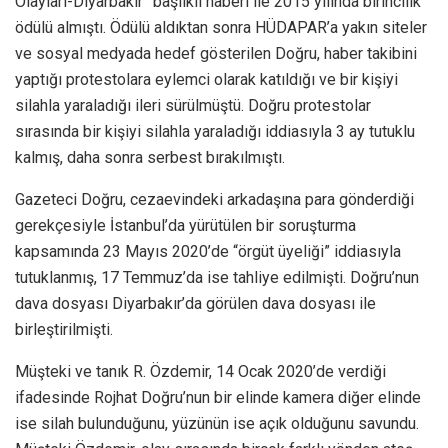
Olayları-Diyarbakır” başlıklı haberi ile 2015 yılında birincilik
ödülü almıştı. Ödülü aldıktan sonra HÜDAPAR’a yakın siteler
ve sosyal medyada hedef gösterilen Doğru, haber takibini
yaptığı protestolara eylemci olarak katıldığı ve bir kişiyi
silahla yaraladığı ileri sürülmüştü. Doğru protestolar
sırasında bir kişiyi silahla yaraladığı iddiasıyla 3 ay tutuklu
kalmış, daha sonra serbest bırakılmıştı.
Gazeteci Doğru, cezaevindeki arkadaşına para gönderdiği
gerekçesiyle İstanbul’da yürütülen bir soruşturma
kapsamında 23 Mayıs 2020’de “örgüt üyeliği” iddiasıyla
tutuklanmış, 17 Temmuz’da ise tahliye edilmişti. Doğru’nun
dava dosyası Diyarbakır’da görülen dava dosyası ile
birleştirilmişti.
Müşteki ve tanık R. Özdemir, 14 Ocak 2020’de verdiği
ifadesinde Rojhat Doğru’nun bir elinde kamera diğer elinde
ise silah bulunduğunu, yüzünün ise açık olduğunu savundu.