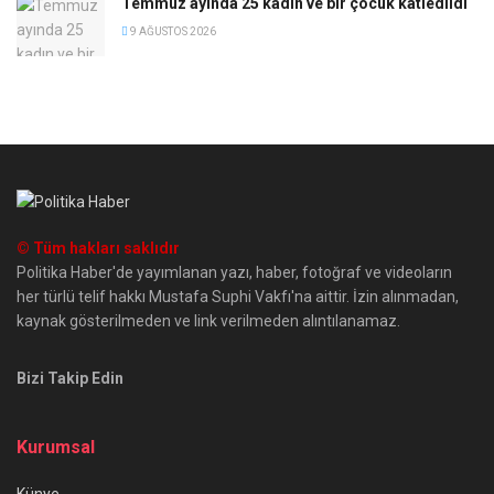
Temmuz ayında 25 kadın ve bir çocuk katledildi
9 AĞUSTOS 2026
© Tüm hakları saklıdır
Politika Haber'de yayımlanan yazı, haber, fotoğraf ve videoların
her türlü telif hakkı Mustafa Suphi Vakfı'na aittir. İzin alınmadan,
kaynak gösterilmeden ve link verilmeden alıntılanamaz.
Bizi Takip Edin
Kurumsal