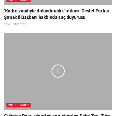
VIDEO HABER
‘Kadro vaadiyle dolandırıcılık’ iddiası: Devlet Partisi
Şırnak İl Başkanı hakkında suç duyurusu
7 AĞUSTOS 2026
VIDEO HABER
Gülistan Doku röportajı soruşturulan Selin Top: Tüm