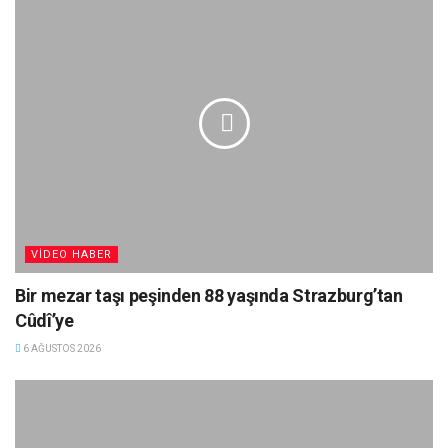
VIDEO HABER
Bir mezar taşı peşinden 88 yaşında Strazburg’tan
Cûdî’ye
6 AĞUSTOS 2026