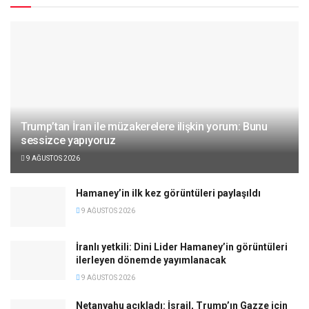
Trump’tan İran ile müzakerelere ilişkin yorum: Bunu
sessizce yapıyoruz
9 AĞUSTOS 2026
Hamaney’in ilk kez görüntüleri paylaşıldı
9 AĞUSTOS 2026
İranlı yetkili: Dini Lider Hamaney’in görüntüleri
ilerleyen dönemde yayımlanacak
9 AĞUSTOS 2026
Netanyahu açıkladı: İsrail, Trump’ın Gazze için