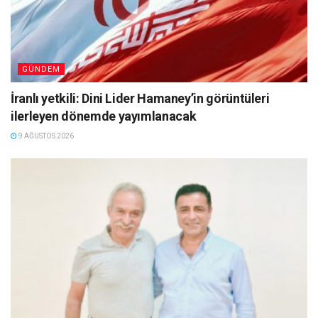
GÜNDEM
İranlı yetkili: Dini Lider Hamaney’in görüntüleri
ilerleyen dönemde yayımlanacak
9 AĞUSTOS 2026