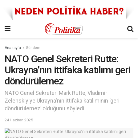
Anasayfa
Gündem
NATO Genel Sekreteri Rutte:
Ukrayna’nın ittifaka katılımı geri
döndürülemez
NATO Genel Sekreteri Mark Rutte, Vladimir
Zelenskiy'ye Ukrayna'nın ittifaka katılımının ‘geri
döndürülemez’ olduğunu söyledi.
24 Haziran 2025