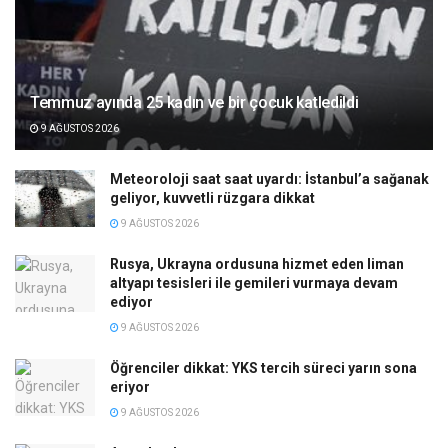
Temmuz ayında 25 kadın ve bir çocuk katledildi
9 AĞUSTOS 2026
Meteoroloji saat saat uyardı: İstanbul’a sağanak
geliyor, kuvvetli rüzgara dikkat
9 AĞUSTOS 2026
Rusya, Ukrayna ordusuna hizmet eden liman
altyapı tesisleri ile gemileri vurmaya devam
ediyor
9 AĞUSTOS 2026
Öğrenciler dikkat: YKS tercih süreci yarın sona
eriyor
9 AĞUSTOS 2026