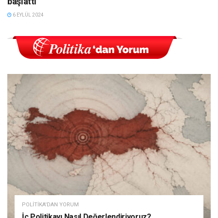
başlattı
6 EYLÜL 2024
POLITIKA'DAN YORUM
İç Politikayı Nasıl Değerlendiriyoruz?