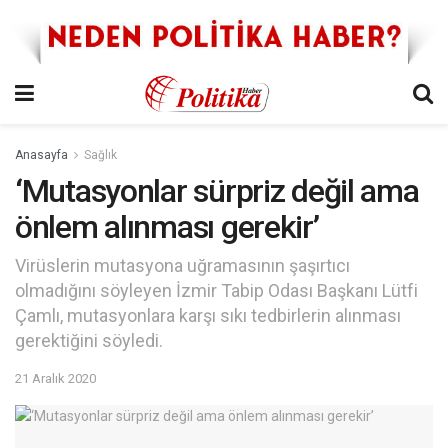
Anasayfa
Sağlık
‘Mutasyonlar sürpriz değil ama
önlem alınması gerekir’
Virüslerin mutasyona uğramasının şaşırtıcı
olmadığını söyleyen İzmir Tabip Odası Başkanı Lütfi
Çamlı, mutasyonlara karşı sıkı tedbirlerin alınması
gerektiğini söyledi.
21 Aralık 2020