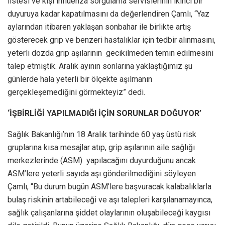
listesi ve kişi influenza sorgulama servislerinin ikinci bir
duyuruya kadar kapatılmasını da değerlendiren Çamlı, “Yaz
aylarından itibaren yaklaşan sonbahar ile birlikte artış
gösterecek grip ve benzeri hastalıklar için tedbir alınmasını,
yeterli dozda grip aşılarının gecikilmeden temin edilmesini
talep etmiştik. Aralık ayının sonlarına yaklaştığımız şu
günlerde hala yeterli bir ölçekte aşılmanın
gerçekleşemediğini görmekteyiz” dedi.
‘İŞBİRLİĞİ YAPILMADIĞI İÇİN SORUNLAR DOĞUYOR’
Sağlık Bakanlığı’nın 18 Aralık tarihinde 60 yaş üstü risk
gruplarına kısa mesajlar atıp, grip aşılarının aile sağlığı
merkezlerinde (ASM) yapılacağını duyurduğunu ancak
ASM’lere yeterli sayıda aşı gönderilmediğini söyleyen
Çamlı, “Bu durum bugün ASM’lere başvuracak kalabalıklarla
bulaş riskinin artabileceği ve aşı talepleri karşılanamayınca,
sağlık çalışanlarına şiddet olaylarının oluşabileceği kaygısı