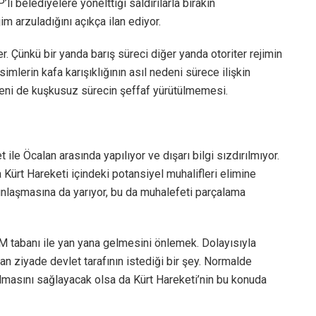
i belediyelere yönelttiği saldırılarla bırakın
 arzuladığını açıkça ilan ediyor.
r. Çünkü bir yanda barış süreci diğer yanda otoriter rejimin
lerin kafa karışıklığının asıl nedeni sürece ilişkin
deni de kuşkusuz sürecin şeffaf yürütülmemesi.
le Öcalan arasında yapılıyor ve dışarı bilgi sızdırılmıyor.
a Kürt Hareketi içindeki potansiyel muhalifleri elimine
gınlaşmasına da yarıyor, bu da muhalefeti parçalama
 tabanı ile yan yana gelmesini önlemek. Dolayısıyla
n ziyade devlet tarafının istediği bir şey. Normalde
ılmasını sağlayacak olsa da Kürt Hareketi’nin bu konuda