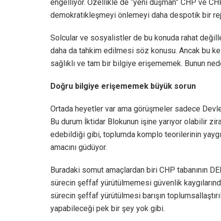
engelliyor. Özellikle de “yeni düşman” CHP ve CHP’l
demokratikleşmeyi önlemeyi daha despotik bir rejim
Solcular ve sosyalistler de bu konuda rahat değille
daha da tahkim edilmesi söz konusu. Ancak bu kesim
sağlıklı ve tam bir bilgiye erişememek. Bunun ne
Doğru bilgiye erişememek büyük sorun
Ortada heyetler var ama görüşmeler sadece Devlet i
Bu durum İktidar Blokunun işine yarıyor olabilir zir
edebildiği gibi, toplumda komplo teorilerinin yay
amacını güdüyor.
Buradaki somut amaçlardan biri CHP tabanının DEM
sürecin şeffaf yürütülmemesi güvenlik kaygılarında
sürecin şeffaf yürütülmesi barışın toplumsallaştır
yapabileceği pek bir şey yok gibi.