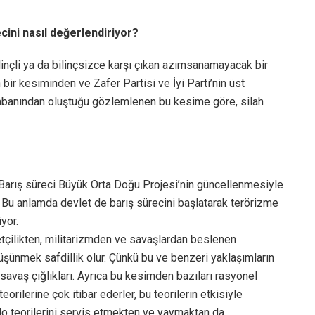
cini nasıl değerlendiriyor?
linçli ya da bilinçsizce karşı çıkan azımsanamayacak bir
 bir kesiminden ve Zafer Partisi ve İyi Parti’nin üst
 tabanından oluştuğu gözlemlenen bu kesime göre, silah
. Barış süreci Büyük Orta Doğu Projesi’nin güncellenmesiyle
ar. Bu anlamda devlet de barış sürecini başlatarak terörizme
yor.
yetçilikten, militarizmden ve savaşlardan beslenen
düşünmek safdillik olur. Çünkü bu ve benzeri yaklaşımların
savaş çığlıkları. Ayrıca bu kesimden bazıları rasyonel
ilerine çok itibar ederler, bu teorilerin etkisiyle
plo teorilerini servis etmekten ve yaymaktan da