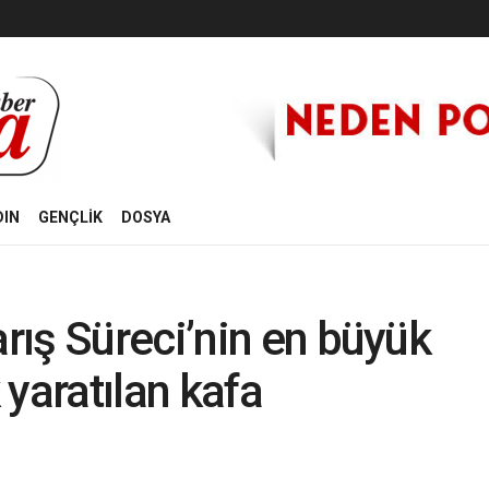
DIN
GENÇLİK
DOSYA
ış Süreci’nin en büyük
k yaratılan kafa