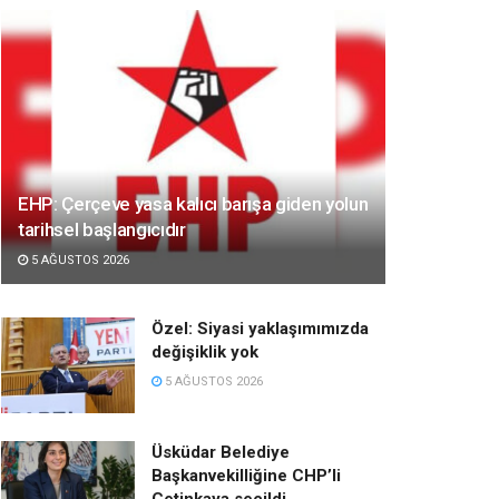
EHP: Çerçeve yasa kalıcı barışa giden yolun
tarihsel başlangıcıdır
5 AĞUSTOS 2026
Özel: Siyasi yaklaşımımızda
değişiklik yok
5 AĞUSTOS 2026
Üsküdar Belediye
Başkanvekilliğine CHP’li