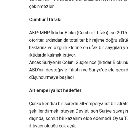
çekinmezler.
Cumhur İttifakı
AKP-MHP İktidar Bloku (Cumhur İttifakı) ise 2015 
otoriter, ardından da totaliter bir rejime doğru sü
haklarına ve özgürlüklerine en ufak bir saygıları y
iktidarda kalmak istiyor.
Ancak Suriye’nin Colani Güçlerince (İktidar Blokunun
ABD’nin desteğiyle Filistin ve Suriye’de ele geçir
düşündürmeye başladı.
Alt emperyalist hedefler
Çünkü kendisi bir süredir alt-emperyalist bir stra
şekillendirmek isteyen Devlet, son Suriye savaşı
dışında, somut bir kazanım elde edemedi. Oysa Tür
ihtiyacı olduğu çok açık.