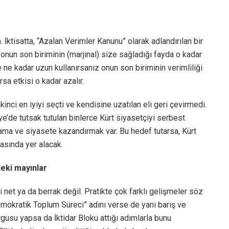
İktisatta, “Azalan Verimler Kanunu” olarak adlandırılan bir
 onun son biriminin (marjinal) size sağladığı fayda o kadar
 ne kadar uzun kullanırsanız onun son biriminin verimliliği
sa etkisi o kadar azalır.
kinci en iyiyi seçti ve kendisine uzatılan eli geri çevirmedi.
e’de tutsak tutulan binlerce Kürt siyasetçiyi serbest
ama ve siyasete kazandırmak var. Bu hedef tutarsa, Kürt
asında yer alacak.
eki mayınlar
i net ya da berrak değil. Pratikte çok farklı gelişmeler söz
mokratik Toplum Süreci” adını verse de yani barış ve
gusu yapsa da İktidar Bloku attığı adımlarla bunu