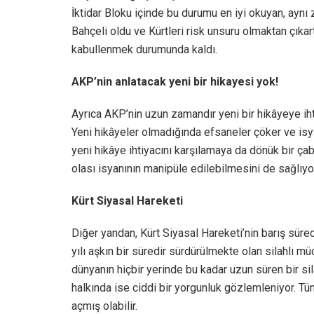
İktidar Bloku içinde bu durumu en iyi okuyan, ayn
Bahçeli oldu ve Kürtleri risk unsuru olmaktan çıka
kabullenmek durumunda kaldı.
AKP’nin anlatacak yeni bir hikayesi yok!
Ayrıca AKP’nin uzun zamandır yeni bir hikâyeye ihti
Yeni hikâyeler olmadığında efsaneler çöker ve isyan
yeni hikâye ihtiyacını karşılamaya da dönük bir ça
olası isyanının manipüle edilebilmesini de sağlıyo
Kürt Siyasal Hareketi
Diğer yandan, Kürt Siyasal Hareketi’nin barış süre
yılı aşkın bir süredir sürdürülmekte olan silahlı m
dünyanın hiçbir yerinde bu kadar uzun süren bir si
halkında ise ciddi bir yorgunluk gözlemleniyor. T
açmış olabilir.