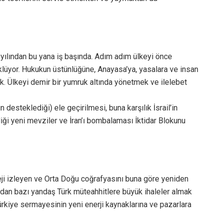
yılından bu yana iş başında. Adım adım ülkeyi önce
rüklüyor. Hukukun üstünlüğüne, Anayasa’ya, yasalara ve insan
ok. Ülkeyi demir bir yumruk altında yönetmek ve ilelebet
 desteklediği) ele geçirilmesi, buna karşılık İsrail’in
diği yeni mevziler ve İran’ı bombalaması İktidar Blokunu
teji izleyen ve Orta Doğu coğrafyasını buna göre yeniden
ndan bazı yandaş Türk müteahhitlere büyük ihaleler almak
kiye sermayesinin yeni enerji kaynaklarına ve pazarlara