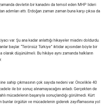
ı zamanda devletin bir kanadını da temsil eden MHP lideri
rtan adımları attı. Erdoğan zaman zaman buna karşı çıksa da
yacı var. Şu ana kadar anlattığı hikayeler miadını doldurdu.
lar başlar. “Terörsüz Türkiye” iktidar açısından böyle bir
ba olarak düşünülmeli. Bu hikâye aynı zamanda halkların
r.
cine sahip çıkmasının çok sayıda nedeni var. Öncelikle 40
ücadele ile bir sonuç alınamayacağını anladı. Gerçekten de
lahlı mücadelenin başarıyla sonuçlandığı görülmedi. Kürt
üm bunlar örgütün ve mücadelenin giderek zayıflamasına yol