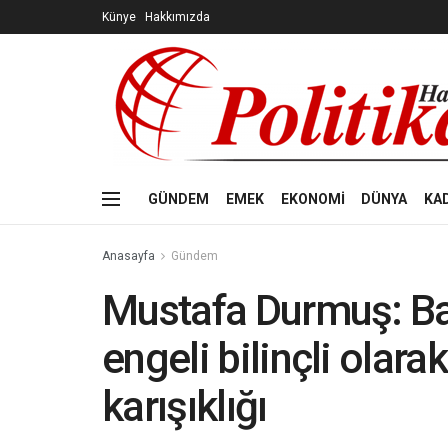
Künye
Hakkımızda
GÜNDEM
EMEK
EKONOMİ
DÜNYA
KA
Anasayfa
Gündem
Mustafa Durmuş: Bar
engeli bilinçli olara
karışıklığı