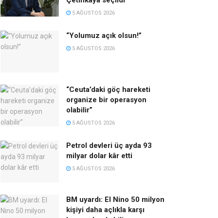
Çetinkaya seçildi
5 AĞUSTOS 2026
“Yolumuz açık olsun!”
5 AĞUSTOS 2026
“Ceuta’daki göç hareketi
organize bir operasyon
olabilir”
5 AĞUSTOS 2026
Petrol devleri üç ayda 93
milyar dolar kâr etti
5 AĞUSTOS 2026
BM uyardı: El Nino 50 milyon
kişiyi daha açlıkla karşı