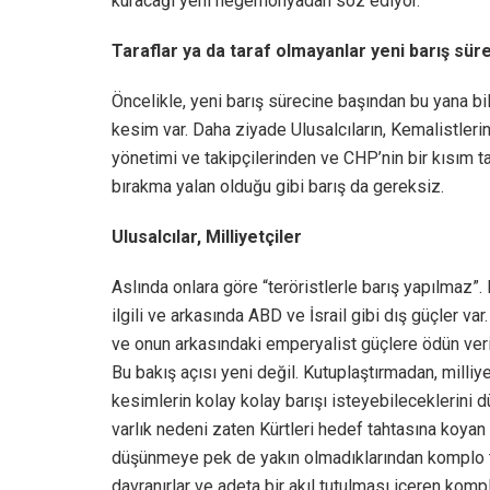
kuracağı yeni hegemonyadan söz ediyor.
Taraflar ya da taraf olmayanlar yeni barış süre
Öncelikle, yeni barış sürecine başından bu yana bi
kesim var. Daha ziyade Ulusalcıların, Kemalistlerin
yönetimi ve takipçilerinden ve CHP’nin bir kısım
bırakma yalan olduğu gibi barış da gereksiz.
Ulusalcılar, Milliyetçiler
Aslında onlara göre “teröristlerle barış yapılmaz”
ilgili ve arkasında ABD ve İsrail gibi dış güçler v
ve onun arkasındaki emperyalist güçlere ödün veri
Bu bakış açısı yeni değil. Kutuplaştırmadan, milli
kesimlerin kolay kolay barışı isteyebileceklerini 
varlık nedeni zaten Kürtleri hedef tahtasına koyan 
düşünmeye pek de yakın olmadıklarından komplo teor
davranırlar ve adeta bir akıl tutulması içeren kom