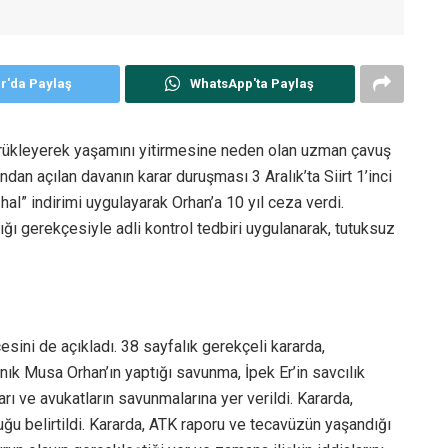
er'da Paylaş
WhatsApp'ta Paylaş
 sürükleyerek yaşamını yitirmesine neden olan uzman çavuş
dan açılan davanın karar duruşması 3 Aralık’ta Siirt 1’inci
l” indirimi uygulayarak Orhan’a 10 yıl ceza verdi.
ı gerekçesiyle adli kontrol tedbiri uygulanarak, tutuksuz
esini de açıkladı. 38 sayfalık gerekçeli kararda,
ık Musa Orhan’ın yaptığı savunma, İpek Er’in savcılık
ı ve avukatların savunmalarına yer verildi. Kararda,
uğu belirtildi. Kararda, ATK raporu ve tecavüzün yaşandığı