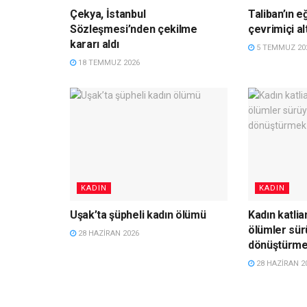
Çekya, İstanbul
Taliban’ın e
Sözleşmesi’nden çekilme
çevrimiçi al
kararı aldı
5 TEMMUZ 20
18 TEMMUZ 2026
KADIN
KADIN
Uşak’ta şüpheli kadın ölümü
Kadın katlia
ölümler sür
28 HAZIRAN 2026
dönüştürme
28 HAZIRAN 2