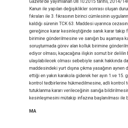
Gazete’de yayımlanan 08.10.2015 tarihli, 2014/140 
Kanun ile yapılan değişiklikler sonrası oluşan dur
fıkraları ile 3. fıkrasının birinci cümlesinin uygu
kaldığı sürenin TCK 63. Maddesi uyarınca cezası
gereğince karar kesinleştiğinde sanık karar takip
birimine gönderilmesine ve sanığın bu aşamaya k
soruşturmada görev alan kolluk birimine gönderil
ediyor olması, kaçacağına ilişkin somut bir delili
ulaşılabilecek olması sebebiyle sanık hakkında d
maddesindeki yurt dışına çıkma yasağının aynen
ettiği en yakın karakola giderek her ayın 1.ve 15. 
kontrol tedbirlerine hükmedilmesine, adli kontrol
tutuklanma kararı verileceğinin sanığa bildirilmesi
kesinleşmesini mütakip infazına başlanılması ile bi
MA