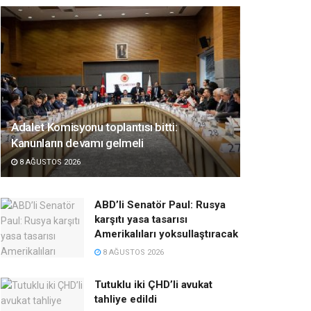
Adalet Komisyonu toplantısı bitti:
Kanunların devamı gelmeli
8 AĞUSTOS 2026
ABD’li Senatör Paul: Rusya
karşıtı yasa tasarısı
Amerikalıları yoksullaştıracak
8 AĞUSTOS 2026
Tutuklu iki ÇHD’li avukat
tahliye edildi