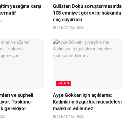
ğitim yasağına karşı
Gülistan Doku soruşturmasında
ternatif
108 emniyet görevlisi hakkında
suç duyurusu
26
29 HAZIRAN 2026
KADIN
mları ve şüpheli
Ayşe Gökkan için açıklama:
üyor: Toplumu
Kadınların özgürlük mücadelesi
k gerekiyor
mahkum edilemez
026
26 HAZIRAN 2026