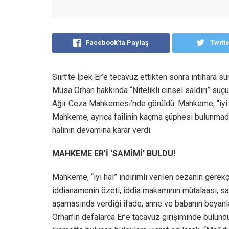
Facebook'ta Paylaş
Twitt
Siirt’te İpek Er’e tecavüz ettikten sonra intihara
Musa Orhan hakkında “Nitelikli cinsel saldırı” suçun
Ağır Ceza Mahkemesi’nde görüldü. Mahkeme, “iyi ha
Mahkeme, ayrıca failinin kaçma şüphesi bulunmadığ
halinin devamına karar verdi.
MAHKEME ER’İ ‘SAMİMİ’ BULDU!
Mahkeme, “iyi hal” indirimli verilen cezanın gerekç
iddianamenin özeti, iddia makamının mütalaası, san
aşamasında verdiği ifade, anne ve babanın beyanlar
Orhan’ın defalarca Er’e tacavüz girişiminde bulund