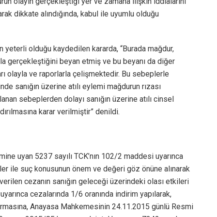
un olayın gerçekleştiği yer ve zamana ilişkin iddialarını
arak dikkate alındığında, kabul ile uyumlu olduğu
n yeterli olduğu kaydedilen kararda, “Burada mağdur,
orla gerçekleştiğini beyan etmiş ve bu beyanı da diğer
rı olayla ve raporlarla çelişmektedir. Bu sebeplerle
nde sanığın üzerine atılı eylemi mağdurun rızası
lanan sebeplerden dolayı sanığın üzerine atılı cinsel
rılmasına karar verilmiştir” denildi.
lemine uyan 5237 sayılı TCK’nın 102/2 maddesi uyarınca
kler ile suç konusunun önem ve değeri göz önüne alınarak
verilen cezanın sanığın geleceği üzerindeki olası etkileri
uyarınca cezalarında 1/6 oranında indirim yapılarak,
andırmasına, Anayasa Mahkemesinin 24.11.2015 günlü Resmi