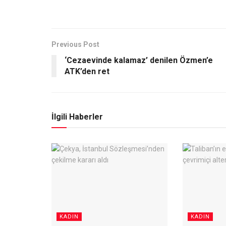
Previous Post
‘Cezaevinde kalamaz’ denilen Özmen’e
ATK’den ret
İlgili Haberler
KADIN
KADIN