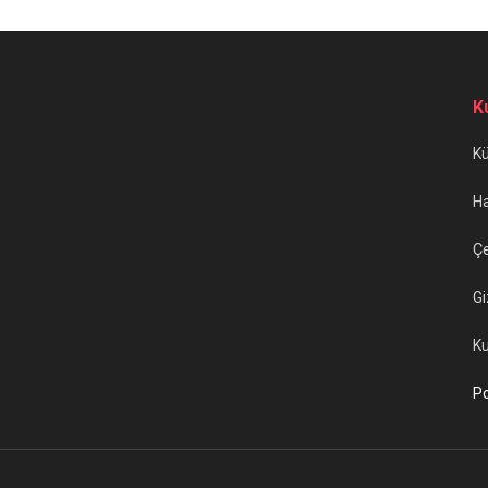
K
K
H
Çe
Gi
Ku
Po