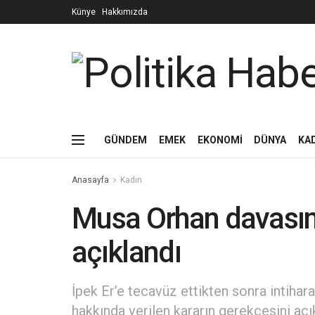
Künye
Hakkımızda
GÜNDEM
EMEK
EKONOMİ
DÜNYA
KA
Anasayfa
Kadın
Musa Orhan davasın
açıklandı
İpek Er’e tecavüz ettikten sonra intih
hakkında verilen kararın gerekçesini açı