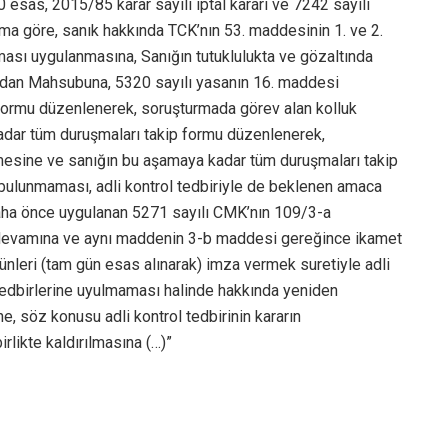
esas, 2015/85 karar sayılı iptal kararı ve 7242 sayılı
uma göre, sanık hakkında TCK’nın 53. maddesinin 1. ve 2.
lanması uygulanmasına, Sanığın tutuklulukta ve gözaltında
ndan Mahsubuna, 5320 sayılı yasanın 16. maddesi
 formu düzenlenerek, soruşturmada görev alan kolluk
adar tüm duruşmaları takip formu düzenlenerek,
mesine ve sanığın bu aşamaya kadar tüm duruşmaları takip
n bulunmaması, adli kontrol tedbiriyle de beklenen amaca
aha önce uygulanan 5271 sayılı CMK’nın 109/3-a
 devamına ve aynı maddenin 3-b maddesi gereğince ikamet
günleri (tam gün esas alınarak) imza vermek suretiyle adli
 tedbirlerine uyulmaması halinde hakkında yeniden
ne, söz konusu adli kontrol tedbirinin kararın
rlikte kaldırılmasına (…)”