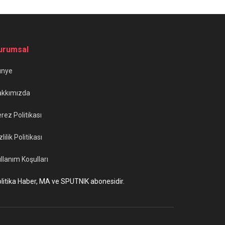
urumsal
ünye
akkımızda
rez Politikası
zlilik Politikası
llanım Koşulları
litika Haber, MA ve SPUTNIK abonesidir.