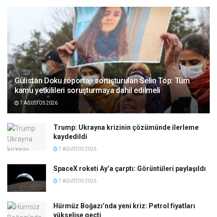
Gülistan Doku röportajı soruşturulan Selin Top: Tüm
kamu yetkilileri soruşturmaya dahil edilmeli
7 AĞUSTOS 2026
Trump: Ukrayna krizinin çözümünde ilerleme
kaydedildi
7 AĞUSTOS 2026
SpaceX roketi Ay’a çarptı: Görüntüleri paylaşıldı
7 AĞUSTOS 2026
Hürmüz Boğazı’nda yeni kriz: Petrol fiyatları
yükselişe geçti