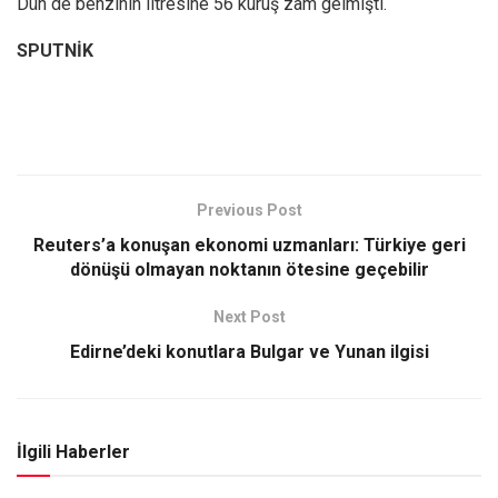
Dün de benzinin litresine 56 kuruş zam gelmişti.
SPUTNİK
Previous Post
Reuters’a konuşan ekonomi uzmanları: Türkiye geri
dönüşü olmayan noktanın ötesine geçebilir
Next Post
Edirne’deki konutlara Bulgar ve Yunan ilgisi
İlgili Haberler