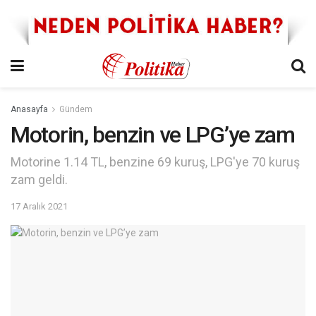
Anasayfa
Gündem
Motorin, benzin ve LPG’ye zam
Motorine 1.14 TL, benzine 69 kuruş, LPG'ye 70 kuruş
zam geldi.
17 Aralık 2021