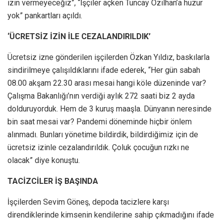
izin vermeyeceğiz”, “İşçiler açken Tuncay Özilhan’a huzur
yok” pankartları açıldı.
‘ÜCRETSİZ İZİN İLE CEZALANDIRILDIK’
Ücretsiz izne gönderilen işçilerden Özkan Yıldız, baskılarla
sindirilmeye çalışıldıklarını ifade ederek, “Her gün sabah
08.00 akşam 22.30 arası mesai hangi köle düzeninde var?
Çalışma Bakanlığı’nın verdiği aylık 272 saati biz 2 ayda
dolduruyorduk. Hem de 3 kuruş maaşla. Dünyanın neresinde
bin saat mesai var? Pandemi döneminde hiçbir önlem
alınmadı. Bunları yönetime bildirdik, bildirdiğimiz için de
ücretsiz izinle cezalandırıldık. Çoluk çocuğun rızkı ne
olacak” diye konuştu.
TACİZCİLER İŞ BAŞINDA
İşçilerden Sevim Göneş, depoda tacizlere karşı
direndiklerinde kimsenin kendilerine sahip çıkmadığını ifade