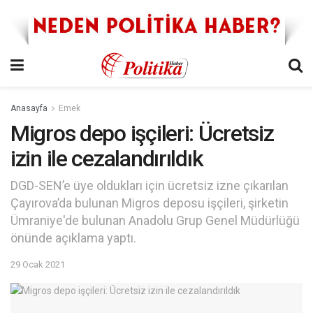
Anasayfa
Emek
Migros depo işçileri: Ücretsiz
izin ile cezalandırıldık
DGD-SEN’e üye oldukları için ücretsiz izne çıkarılan
Çayırova’da bulunan Migros deposu işçileri, şirketin
Ümraniye'de bulunan Anadolu Grup Genel Müdürlüğü
önünde açıklama yaptı.
29 Ocak 2021