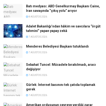
Batı medyası: ABD Genelkurmay Başkanı Caine,
İran savaşında “çıkış yolu” arıyor
8 AĞUSTOS 2026
Adalet Bakanlığı’ndan hâkim ve savcılara “örgüt
tahmini” yapan yapay zekâ
7 AĞUSTOS 2026
Menderes Belediyesi Başkanı tutuklandı
7 AĞUSTOS 2026
Sebahat Tuncel: Mücadele bırakılmadı, aracı
değişiyor
7 AĞUSTOS 2026
Gürlek: İnternet basınını tek çatıda toplamak
gerek
7 AĞUSTOS 2026
Amerikan ordusunun çevreye verdiği zarar