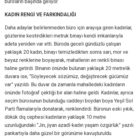
büroların başında geliyor.
KADIN RENGİ VE FARKINDALIĞI
Daha adaylar belirlenmeden büro için arayışa giren kadınlar,
gözlerine kestirdikleri metruk binayı kendi imkanlarıyla
adeta yeniden var etti. Büroda geceli gündüzlü çalışan
yaklaşık 20 kadın, binayı temizledikten sonra sarı, mor ve
beyaz renklerine boyayarak, mahallenin en renkli binası
haline getirdi. Binanın önünde bulunan yaklaşık 20 metrelik
duvara ise, “Söyleyecek sözümüz, değiştirecek gücümüz
var” yazıldı. Bu duvar da zamanla mahalledeki kadınların
önünde fotoğraf çektiği bir alan haline geldi. Kadınlar, ayrıca
seçim bürosunun bulunduğu caddeyi boydan boya Yeşil Sol
Parti flamalarıyla donatarak, renklendirdi. Büronun eski yıkık,
dökük dış cephesi kadınların yaklaşık 10 metre
uzunluğundaki “Jin, jiyan azadî-kadın yaşam özgürlük” yazılı
pankartıyla daha güzel bir görünüme kavuşturuldu.