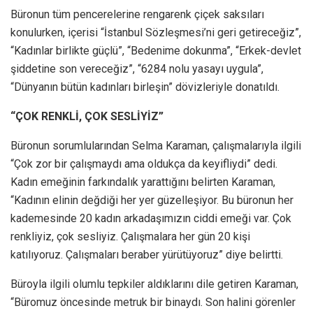
Büronun tüm pencerelerine rengarenk çiçek saksıları
konulurken, içerisi “İstanbul Sözleşmesi’ni geri getireceğiz”,
“Kadınlar birlikte güçlü”, “Bedenime dokunma”, “Erkek-devlet
şiddetine son vereceğiz”, “6284 nolu yasayı uygula”,
“Dünyanın bütün kadınları birleşin” dövizleriyle donatıldı.
“ÇOK RENKLİ, ÇOK SESLİYİZ”
Büronun sorumlularından Selma Karaman, çalışmalarıyla ilgili
“Çok zor bir çalışmaydı ama oldukça da keyifliydi” dedi.
Kadın emeğinin farkındalık yarattığını belirten Karaman,
“Kadının elinin değdiği her yer güzelleşiyor. Bu büronun her
kademesinde 20 kadın arkadaşımızın ciddi emeği var. Çok
renkliyiz, çok sesliyiz. Çalışmalara her gün 20 kişi
katılıyoruz. Çalışmaları beraber yürütüyoruz” diye belirtti.
Büroyla ilgili olumlu tepkiler aldıklarını dile getiren Karaman,
“Büromuz öncesinde metruk bir binaydı. Son halini görenler