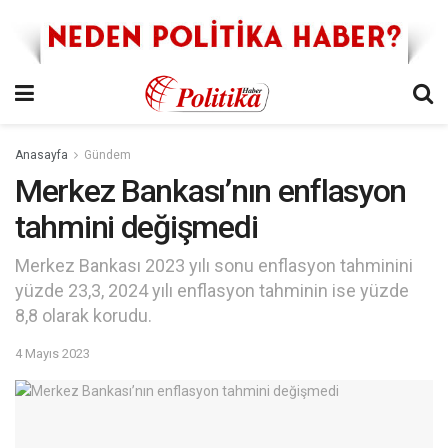
Anasayfa
Gündem
Merkez Bankası’nın enflasyon
tahmini değişmedi
Merkez Bankası 2023 yılı sonu enflasyon tahminini
yüzde 23,3, 2024 yılı enflasyon tahminin ise yüzde
8,8 olarak korudu.
4 Mayıs 2023