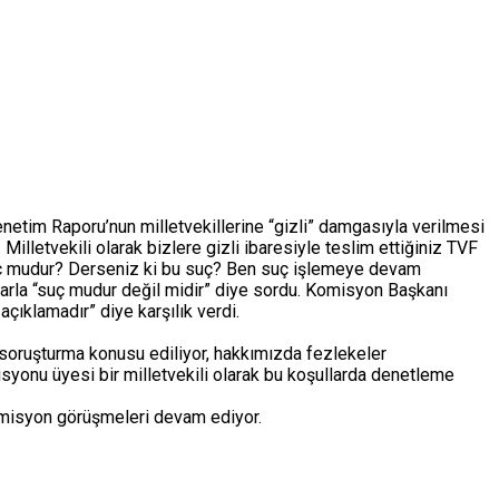
etim Raporu’nun milletvekillerine “gizli” damgasıyla verilmesi
lletvekili olarak bizlere gizli ibaresiyle teslim ettiğiniz TVF
uç mudur? Derseniz ki bu suç? Ben suç işlemeye devam
 ısrarla “suç mudur değil midir” diye sordu. Komisyon Başkanı
çıklamadır” diye karşılık verdi.
soruşturma konusu ediliyor, hakkımızda fezlekeler
yonu üyesi bir milletvekili olarak bu koşullarda denetleme
omisyon görüşmeleri devam ediyor.