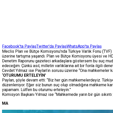
Facebook'ta Paylaş
Twitter'da Paylaş
WhatsApp'ta Paylaş
Meclis Plan ve Bütçe Komisyonu’nda Türkiye Varlık Fonu (TVF) 
üzerine tartışma yaşandı. Plan ve Bütçe Komisyonu üyesi ve HDP 
Denetim Raporunu gazeteci arkadaşlara göstersem bu suç mudu
edeceğim. Çünkü asıl, milletin varlıklarına ait bir fonla ilgili 
Cevdet Yılmaz ise Paylan’ın sorusu üzerine “Ona mahkemeler karar
‘OTURUMU ERTELEYİN’
Paylan, şöyle devam etti: “Biz her gün mahkemelerdeyiz. Türki
düzenleniyor. Eğer siz bunun suç olup olmadığına mahkeme karar
yapamam. Lütfen bu oturumu erteleyin.”
Komisyon Başkanı Yılmaz ise “Mahkemede yarın bir gün sıkıntı 
MA