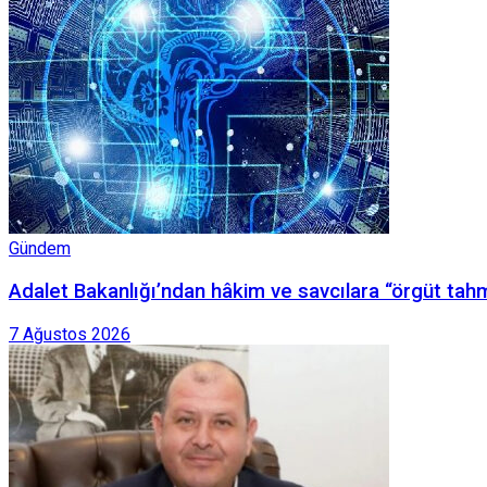
Gündem
Adalet Bakanlığı’ndan hâkim ve savcılara “örgüt tah
7 Ağustos 2026