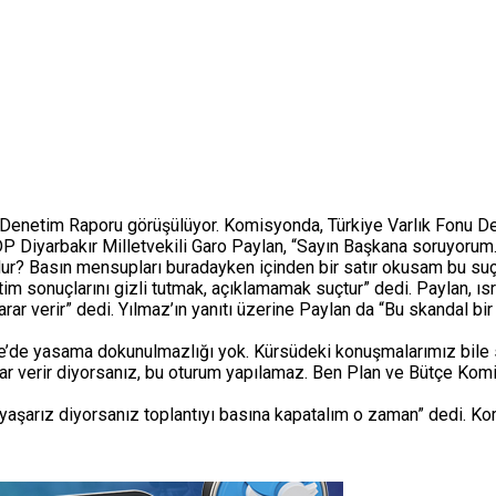
Denetim Raporu görüşülüyor. Komisyonda, Türkiye Varlık Fonu Den
Diyarbakır Milletvekili Garo Paylan, “Sayın Başkana soruyorum. Mi
r? Basın mensupları buradayken içinden bir satır okusam bu s
denetim sonuçlarını gizli tutmak, açıklamamak suçtur” dedi. Paylan,
 verir” dedi. Yılmaz’ın yanıtı üzerine Paylan da “Bu skandal bir a
ye’de yasama dokunulmazlığı yok. Kürsüdeki konuşmalarımız bile 
 verir diyorsanız, bu oturum yapılamaz. Ben Plan ve Bütçe Komis
yaşarız diyorsanız toplantıyı basına kapatalım o zaman” dedi. K