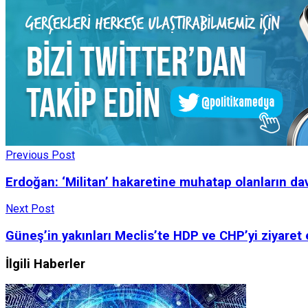
Previous Post
Erdoğan: ‘Militan’ hakaretine muhatap olanların d
Next Post
Güneş’in yakınları Meclis’te HDP ve CHP’yi ziyaret 
İlgili Haberler