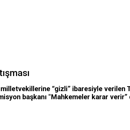
rtışması
illetvekillerine “gizli” ibaresiyle verilen
misyon başkanı "Mahkemeler karar verir” 