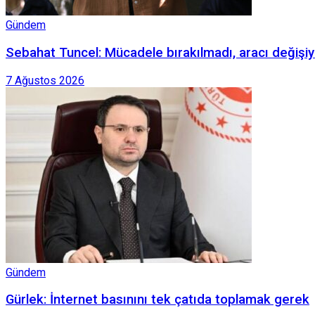
Gündem
Sebahat Tuncel: Mücadele bırakılmadı, aracı değişiy
7 Ağustos 2026
Gündem
Gürlek: İnternet basınını tek çatıda toplamak gerek