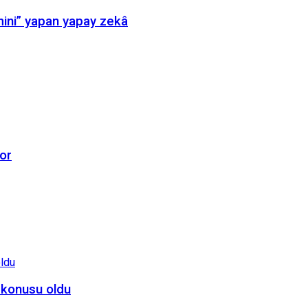
mini” yapan yapay zekâ
or
 konusu oldu