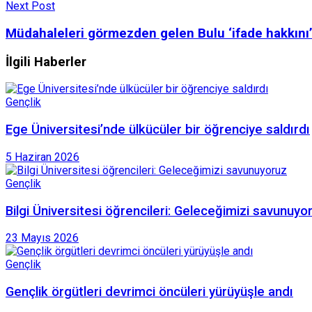
Next Post
Müdahaleleri görmezden gelen Bulu ‘ifade hakkını
İlgili Haberler
Gençlik
Ege Üniversitesi’nde ülkücüler bir öğrenciye saldırdı
5 Haziran 2026
Gençlik
Bilgi Üniversitesi öğrencileri: Geleceğimizi savunuyo
23 Mayıs 2026
Gençlik
Gençlik örgütleri devrimci öncüleri yürüyüşle andı