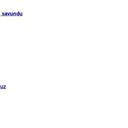
’ savundu
ruz