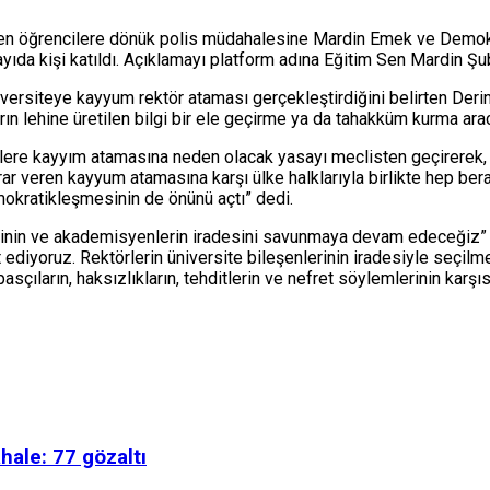
ren öğrencilere dönük polis müdahalesine Mardin Emek ve Demokra
yıda kişi katıldı. Açıklamayı platform adına Eğitim Sen Mardin Şu
niversiteye kayyum rektör ataması gerçekleştirdiğini belirten Deri
ın lehine üretilen bilgi bir ele geçirme ya da tahakküm kurma arac
K’lere kayyım atamasına neden olacak yasayı meclisten geçirerek,
arar veren kayyum atamasına karşı ülke halklarıyla birlikte hep 
okratikleşmesinin de önünü açtı” dedi.
ilerinin ve akademisyenlerin iradesini savunmaya devam edeceğiz
ediyoruz. Rektörlerin üniversite bileşenlerinin iradesiyle seçi
sçıların, haksızlıkların, tehditlerin ve nefret söylemlerinin karş
hale: 77 gözaltı