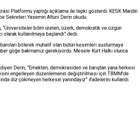
si Platformu yaptığı açıklama ile tepki gösterdi. KESK Mardin
be Sekreteri Yasemin Altuni Derin okudu.
n, “Üniversiteler bilim üreten, özerk, demokratik ve özgün
ı olarak kullanılmaya başlandı” dedi.
 baroları bölerek muhalif olan bütün kesimleri susturmaya
beraber göğe bakmamız gerekiyordu. Mesele Kürt Halkı olunca
” diyen Derin, “Emekten, demokrasiden ve barıştan yana herkesi
lmesini engelleyen düzenlemenin değiştirilmesi için TBMM’de
ısında diz çökmeyen herkesin yanındayız” ifadelerini kullandı.