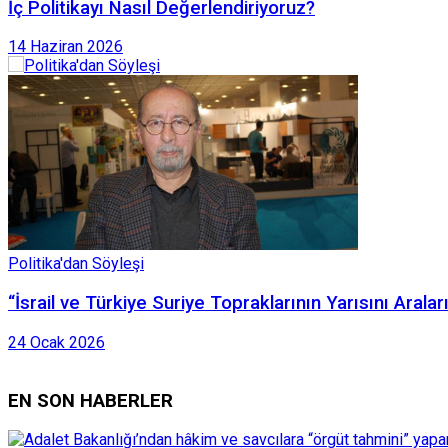
İç Politikayı Nasıl Değerlendiriyoruz?
14 Haziran 2026
Politika'dan Söyleşi
“İsrail ve Türkiye Suriye Topraklarının Yarısını Aral
24 Ocak 2026
EN SON HABERLER