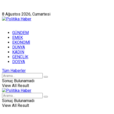
Künye
Hakkımızda
8 Ağustos 2026, Cumartesi
GÜNDEM
EMEK
EKONOMİ
DÜNYA
KADIN
GENÇLİK
DOSYA
Tüm Haberler
Sonuç Bulunamadı
View All Result
Sonuç Bulunamadı
View All Result