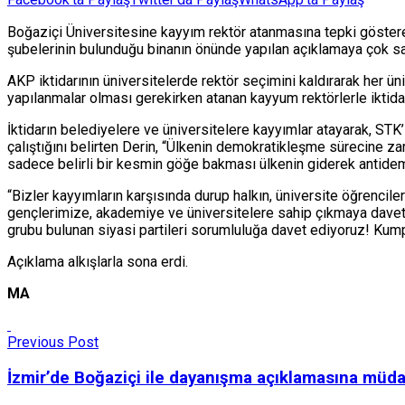
Boğaziçi Üniversitesine kayyım rektör atanmasına tepki göste
şubelerinin bulunduğu binanın önünde yapılan açıklamaya çok sa
AKP iktidarının üniversitelerde rektör seçimini kaldırarak her ü
yapılanmalar olması gerekirken atanan kayyum rektörlerle iktidar
İktidarın belediyelere ve üniversitelere kayyımlar atayarak, ST
çalıştığını belirten Derin, “Ülkenin demokratikleşme sürecine z
sadece belirli bir kesmin göğe bakması ülkenin giderek antidem
“Bizler kayyımların karşısında durup halkın, üniversite öğrenc
gençlerimize, akademiye ve üniversitelere sahip çıkmaya davet 
grubu bulunan siyasi partileri sorumluluğa davet ediyoruz! Kumpa
Açıklama alkışlarla sona erdi.
MA
Previous Post
İzmir’de Boğaziçi ile dayanışma açıklamasına müda