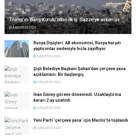
Trump’ın ‘Barış Kurulu’ndan ilk iş: Gazze’ye askeri üs
6 AĞUSTOS 2026
Rusya Dışişleri: AB ekonomisi, Rusya karşıtı
yaptırımlar nedeniyle hızla zayıflıyor
6 AĞUSTOS 2026
Şişli Belediye Başkanı Şahan’dan çerçeve yasa
açıklaması: Bir başlangıç
6 AĞUSTOS 2026
İnan Güney göreve dönemedi: Uzaklaştırma
kararı 2 ay uzatıldı
6 AĞUSTOS 2026
Yeni Parti ‘çerçeve yasa’ için Meclis’te toplandı
6 AĞUSTOS 2026