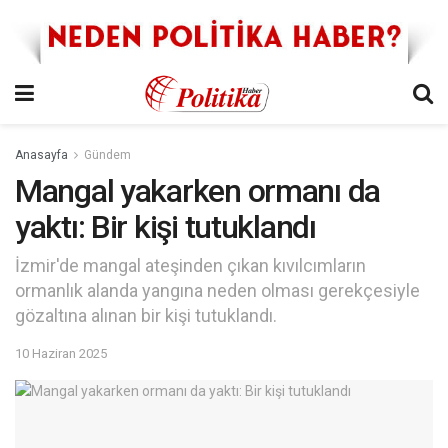
Anasayfa
Gündem
Mangal yakarken ormanı da
yaktı: Bir kişi tutuklandı
İzmir'de mangal ateşinden çıkan kıvılcımların
ormanlık alanda yangına neden olması gerekçesiyle
gözaltına alınan bir kişi tutuklandı.
10 Haziran 2025