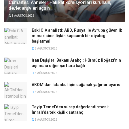
Cumartesi Anneleri: Hakikat komisyonları kurulsun,
devlet arşivleri açsın
8 AĞUSTOS 2026
Eski CIA analisti: ABD, Rusya ile Avrupa güvenlik
mimarisine ilişkin kapsamlı bir diyalog
başlatmalı
8 AĞUSTOS 2026
İran Dışişleri Bakanı Arakçi: Hürmüz Boğazı’nın
açılması diğer şartlara bağlı
8 AĞUSTOS 2026
AKOM’dan İstanbul için sağanak yağmur uyarısı
8 AĞUSTOS 2026
Tayip Temel’den süreç değerlendirmesi:
İmralı’da tek kişilik satranç
8 AĞUSTOS 2026