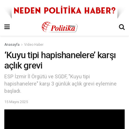
Anasayfa
Video Haber
‘Kuyu tipi hapishanelere’ karşı
açlık grevi
ESP İzmir İl Örgütü ve SGDF, "Kuyu tipi
hapishanelere" karşı 3 günlük açlık grevi eylemine
başladı.
15 Mayıs 2025