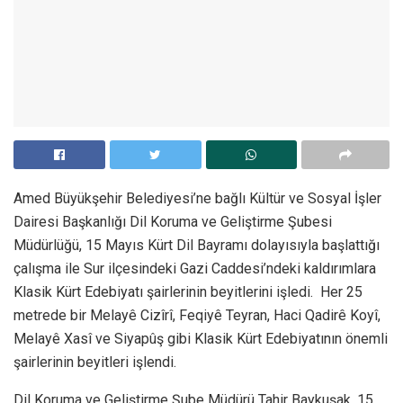
Amed Büyükşehir Belediyesi’ne bağlı Kültür ve Sosyal İşler
Dairesi Başkanlığı Dil Koruma ve Geliştirme Şubesi
Müdürlüğü, 15 Mayıs Kürt Dil Bayramı dolayısıyla başlattığı
çalışma ile Sur ilçesindeki Gazi Caddesi’ndeki kaldırımlara
Klasik Kürt Edebiyatı şairlerinin beyitlerini işledi. Her 25
metrede bir Melayê Cizîrî, Feqiyê Teyran, Haci Qadirê Koyî,
Melayê Xasî ve Siyapûş gibi Klasik Kürt Edebiyatının önemli
şairlerinin beyitleri işlendi.
Dil Koruma ve Geliştirme Şube Müdürü Tahir Baykuşak, 15