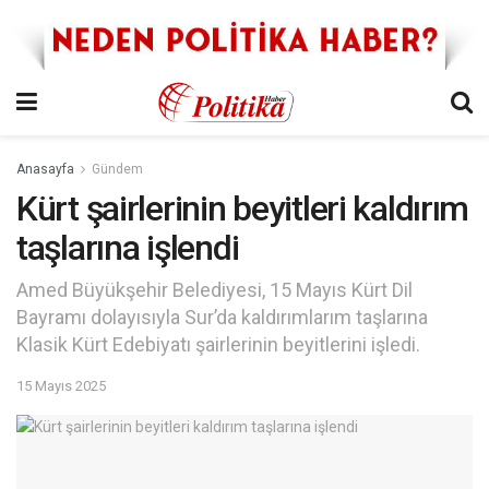
Anasayfa
Gündem
Kürt şairlerinin beyitleri kaldırım
taşlarına işlendi
Amed Büyükşehir Belediyesi, 15 Mayıs Kürt Dil
Bayramı dolayısıyla Sur’da kaldırımlarım taşlarına
Klasik Kürt Edebiyatı şairlerinin beyitlerini işledi.
15 Mayıs 2025