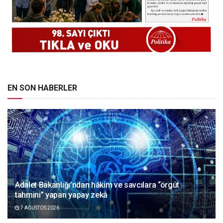
EN SON HABERLER
Adalet Bakanlığı’ndan hâkim ve savcılara “örgüt
tahmini” yapan yapay zekâ
7 AĞUSTOS 2026