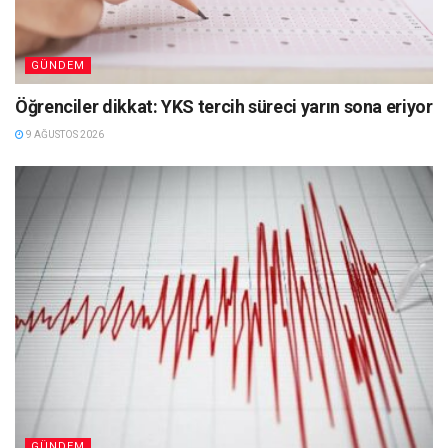
GÜNDEM
Öğrenciler dikkat: YKS tercih süreci yarın sona eriyor
9 AĞUSTOS 2026
GÜNDEM