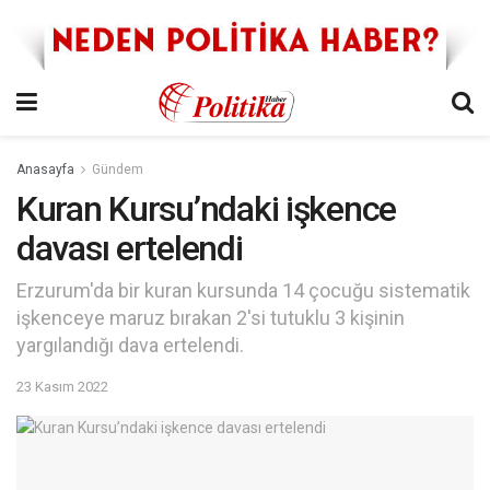
Anasayfa
Gündem
Kuran Kursu’ndaki işkence
davası ertelendi
Erzurum'da bir kuran kursunda 14 çocuğu sistematik
işkenceye maruz bırakan 2'si tutuklu 3 kişinin
yargılandığı dava ertelendi.
23 Kasım 2022