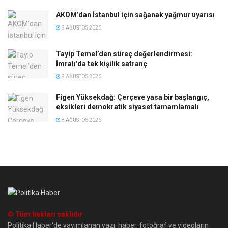
AKOM’dan İstanbul için sağanak yağmur uyarısı
8 AĞUSTOS 2026
Tayip Temel’den süreç değerlendirmesi:
İmralı’da tek kişilik satranç
8 AĞUSTOS 2026
Figen Yüksekdağ: Çerçeve yasa bir başlangıç,
eksikleri demokratik siyaset tamamlamalı
8 AĞUSTOS 2026
© Tüm hakları saklıdır
Politika Haber'de yayımlanan yazı, haber, fotoğraf ve videoların