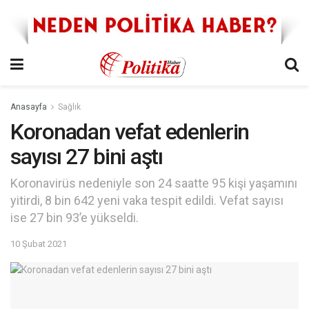
Anasayfa
Sağlık
Koronadan vefat edenlerin
sayısı 27 bini aştı
Koronavirüs nedeniyle son 24 saatte 95 kişi yaşamını
yitirdi, 8 bin 642 yeni vaka tespit edildi. Vefat sayısı
ise 27 bin 93’e yükseldi.
10 Şubat 2021