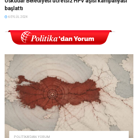
Üsküdar Belediyesi ücretsiz HPV aşısı kampanyası
başlattı
6 EYLÜL 2024
POLITIKA'DAN YORUM