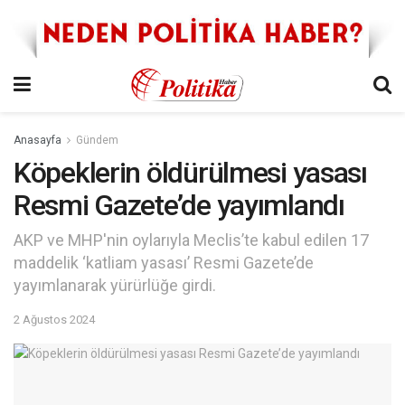
Anasayfa
Gündem
Köpeklerin öldürülmesi yasası
Resmi Gazete’de yayımlandı
AKP ve MHP'nin oylarıyla Meclis’te kabul edilen 17
maddelik ‘katliam yasası’ Resmi Gazete’de
yayımlanarak yürürlüğe girdi.
2 Ağustos 2024