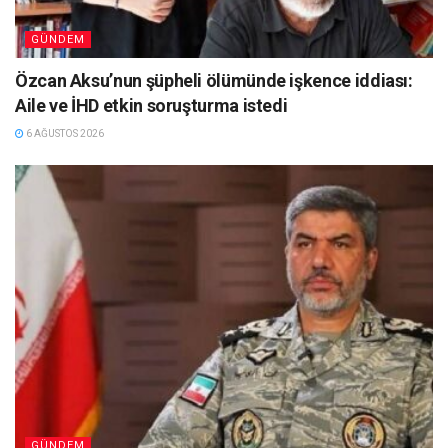
GÜNDEM
Özcan Aksu’nun şüpheli ölümünde işkence iddiası:
Aile ve İHD etkin soruşturma istedi
6 AĞUSTOS 2026
GÜNDEM