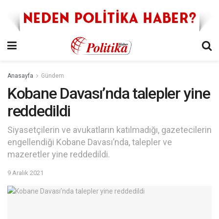
Anasayfa
Gündem
Kobane Davası’nda talepler yine
reddedildi
Siyasetçilerin ve avukatların katılmadığı, gazetecilerin
engellendiği Kobane Davası’nda, talepler ve
mazeretler yine reddedildi.
9 Aralık 2021