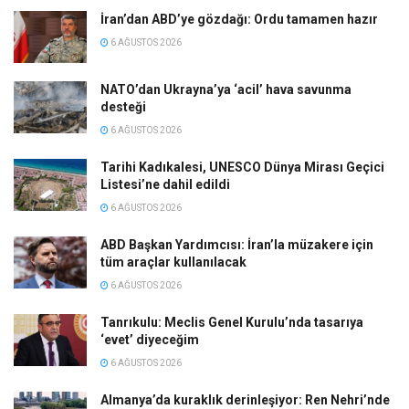
İran’dan ABD’ye gözdağı: Ordu tamamen hazır
6 AĞUSTOS 2026
NATO’dan Ukrayna’ya ‘acil’ hava savunma
desteği
6 AĞUSTOS 2026
Tarihi Kadıkalesi, UNESCO Dünya Mirası Geçici
Listesi’ne dahil edildi
6 AĞUSTOS 2026
ABD Başkan Yardımcısı: İran’la müzakere için
tüm araçlar kullanılacak
6 AĞUSTOS 2026
Tanrıkulu: Meclis Genel Kurulu’nda tasarıya
‘evet’ diyeceğim
6 AĞUSTOS 2026
Almanya’da kuraklık derinleşiyor: Ren Nehri’nde