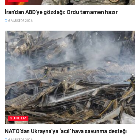
İran’dan ABD’ye gözdağı: Ordu tamamen hazır
6 AĞUSTOS 2026
GÜNDEM
NATO’dan Ukrayna’ya ‘acil’ hava savunma desteği
6 AĞUSTOS 2026