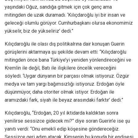
yaşındaki Oğuz, sandığa gitmek için çok genç ama
mitingden de uzak duramadı. ‘Kılıçdaroğlu iyi bir insan ve
geleceği olumlu görüyor. Cumhurbaşkanı olursa ekonomimiz
yükselir, biz de yükseliriz’ dedi.”
Kılıçdaroğlu ile olası dış politikalrına dair konuşan Guerin
görüşlerini aktarmaya şu şekilde devam etti: “Kılıçdaroğlu
mitingden önce bana Türkiye’yi yeniden yönlendireceğini ve
Kremlin ile değil, Batı ile ilişkilere öncelik vereceğini
söyledi. ‘Uygar dünyanın bir parçası olmak istiyoruz. Özgür
medya ve tam yargı bağımsızlığı istiyoruz. Erdoğan öyle
düşünmüyor, daha otoriter olmak istiyor. Erdoğan ile
aramızdaki fark, siyah ile beyaz arasındaki farktır’ dedi.”
Kılıçdaroğlu, “Erdoğan, 20 yıl iktidarda kaldıktan sonra
yenilirse sessizce gidecek mi?” diye soran Guerin’e ise şu
yanıtı verdi: “Onu emekli edip köşesine göndereceğiz.
Sessizce geri adım atacak. Kimsenin bu konuda bir endişesi