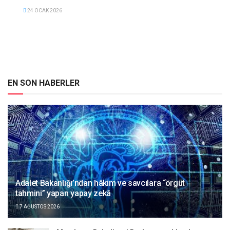
24 OCAK 2026
EN SON HABERLER
Adalet Bakanlığı’ndan hâkim ve savcılara “örgüt
tahmini” yapan yapay zekâ
7 AĞUSTOS 2026