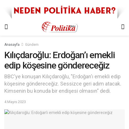
Anasayfa
Gündem
Kılıçdaroğlu: Erdoğan’ı emekli
edip köşesine göndereceğiz
BBC'ye konuşan Kılıçdaroğlu, "Erdoğan'ı emekli edip
köşesine göndereceğiz. Sessizce geri adım atacak.
Kimsenin bu konuda bir endişesi olmasın" dedi.
4 Mayıs 2023