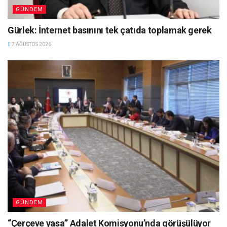
GÜNDEM
Gürlek: İnternet basınını tek çatıda toplamak gerek
7 AĞUSTOS 2026
GÜNDEM
“Çerçeve yasa” Adalet Komisyonu’nda görüşülüyor