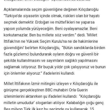
Açıklamalarında seçim güvenliğine değinen Kılıçdaroğlu
“Türkiye’de siyasetin içinde olmak, riskleri olan bir hayatı
seçmek demektir. Erdoğan ve müttefikleri ne yaparsa
yapsın yolumda yürüyeceğim. Beni oyalayamazlar. Beni
korkutamazlar. Ben bu millete söz verdim.” dedi. ‘Millet
İttifakı’nın ne Yüksek Seçim Kurulu’na ne de hakimlerine
güvendiğini’ belirten Kılıçdaroğlu, “Bütün sandıklarda birden
fazla gözlemci bulundurarak oyların doğru ve güvenli bir
şekilde kullanılmasını ve sayımların sağlıklı yapılmasını
sağlamak istiyoruz. Bir buçuk yıldır çok çalışıyoruz ve bunun
için önlemler alıyoruz.” ifadelerini kullandı.
Millet İttifakının İzmir mitingini izleyen v Kılıçdaroğlu ile
görüşme gerçekleştiren BBC muhabiri Orla Guerin
izlenimlerini aktarırken şu ifadeleri kullandı: “Kılıçdaroğlu
milletin umududur’ sloganları atılıyor. Kalabalığın çoğu genç.
Beş milyon Türk ilk kez bu seçimde oy kullanacak. 15