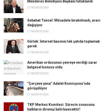
Menderes Belediyesi Başkanı tutuklandı
7 AĞUSTOS 2026
Sebahat Tuncel: Mücadele bırakılmadı, aracı
değişiyor
7 AĞUSTOS 2026
Gürlek: İnternet basınını tek çatıda toplamak
gerek
7 AĞUSTOS 2026
Amerikan ordusunun çevreye verdiği zarar
belgesel konusu oldu
7 AĞUSTOS 2026
“Çerçeve yasa” Adalet Komisyonu’nda
görüşülüyor
7 AĞUSTOS 2026
TKP Merkez Komitesi: Sürecin sonucunu
halkların direnişi belirleyecektir!