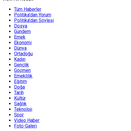
Tüm Haberler
Politika’dan Yorum
Politika’dan Söyleşi
Dosya
Gündem
Emek
Ekonomi
Dünya
Ortadoğu
Kadın
Gençlik
Göçmen
Emeklilik
Eğitim
Doğa
Tarih
Kültür
Sağlık
Teknoloji
Spor
Video Haber
Foto-Galeri