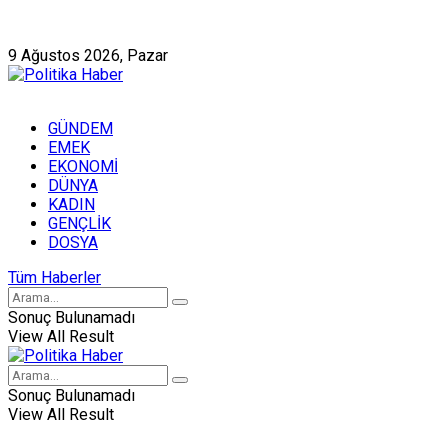
Künye
Hakkımızda
9 Ağustos 2026, Pazar
GÜNDEM
EMEK
EKONOMİ
DÜNYA
KADIN
GENÇLİK
DOSYA
Tüm Haberler
Sonuç Bulunamadı
View All Result
Sonuç Bulunamadı
View All Result