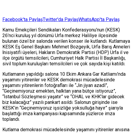
Facebook'ta Paylaş
Twitter'da Paylaş
WhatsApp'ta Paylaş
Kamu Emekçileri Sendikaları Konfederasyonu’nun (KESK)
26’nci kuruluş yıl dönümü Urfa merkez Haliliye ilçesinde
bulunan özel bir salonda verilen konser ile kutlandı. Kutlamaya
KESK Eş Genel Başkanı Mehmet Bozgeyik, Urfa Barış Anneleri
İnisiyatifi üyeleri, Hakların Demokratik Partisi (HDP) Urfa il ve
ilçe örgütü temsilcileri, Cumhuriyet Halk Partisi İl Başkanlığı,
sivil toplum kuruluşları temsilcileri ve çok sayıda kişi katıldı.
Kutlamanın yapıldığı salona 10 Ekim Ankara Gar Katliamı’nda
yaşamını yitirenler ve KESK demokrasi mücadelesinde
yaşamını yitirenlerin fotoğrafları ile “Jin jiyan azadî”,
“Geçinemiyoruz emekten, halktan yana bütçe istiyoruz”,
“İstanbul Sözleşmesi yaşatır” ve “OHAL ve KHK’lar gidecek
biz kalacağız” yazılı pankart asıldı. Salonun girişinde ise
KESK’in “Geçinemiyoruz işsizliğe yoksulluğa hayır” şiarıyla
başlattığı imza kampanyası kapsamında yüzlerce imza
toplandı.
Kutlama demokrasi mücadelesinde yaşamını yitirenler anısına