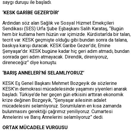
saygı duruşu ile başladı.
‘KESK GARİBE GEZER’DİR’
Ardından söz alan Sağlık ve Sosyal Hizmet Emekçileri
Sendikası (SES) Urfa Şube Eşbaşkanı Salih Karataş, “Bugün
hem bir kutlama hem hüzün var içimizde. Kürdistan’da bir talan,
tecrit var. KESK geçmişte olduğu gibi bundan sonra da talana,
baskıya karışı duracak. KESK Garibe Gezer’dir, Emine
Şenyaşar’dır. KESK bugüne kadar hiç geri adım atmadı, bundan
sonrada geri adım atmayacak. Direndik, direniyoruz,
direneceğiz” diye konuştu.
‘BARIŞ ANNELERİ’Nİ SELAMLIYORUZ’
KESK Eş Genel Başkanı Mehmet Bozgeyik de sözlerine
KESK’in demokrasi mücadelesinde yaşamını yiyenleri anarak
başladı. Türkiye’de her geçen gün etkisini arttıran ekonomik
krize değinen Bozgeyik, “Şenyaşar ailesinin adalet
mücadelesini selamlıyoruz. Sorumluların en kısa zamanda
bulunmasını gerektiği çağrımız yeniliyoruz. Cumartesi
Annelerini ve Barış Annelerini selamlıyoruz” dedi.
ORTAK MÜCADELE VURGUSU