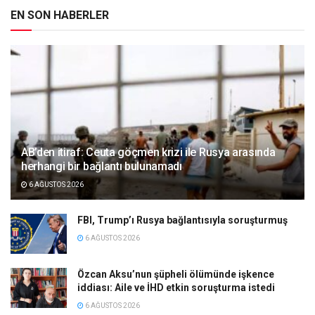
EN SON HABERLER
AB’den itiraf: Ceuta göçmen krizi ile Rusya arasında
herhangi bir bağlantı bulunamadı
6 AĞUSTOS 2026
FBI, Trump’ı Rusya bağlantısıyla soruşturmuş
6 AĞUSTOS 2026
Özcan Aksu’nun şüpheli ölümünde işkence
iddiası: Aile ve İHD etkin soruşturma istedi
6 AĞUSTOS 2026