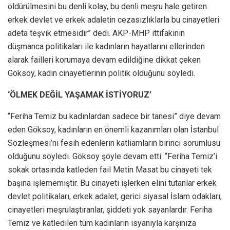
öldürülmesini bu denli kolay, bu denli meşru hale getiren
erkek devlet ve erkek adaletin cezasızlıklarla bu cinayetleri
adeta teşvik etmesidir” dedi. AKP-MHP ittifakının
düşmanca politikaları ile kadınların hayatlarını ellerinden
alarak failleri korumaya devam edildiğine dikkat çeken
Göksoy, kadın cinayetlerinin politik olduğunu söyledi.
‘ÖLMEK DEĞİL YAŞAMAK İSTİYORUZ’
“Feriha Temiz bu kadınlardan sadece bir tanesi” diye devam
eden Göksoy, kadınların en önemli kazanımları olan İstanbul
Sözleşmesi’ni fesih edenlerin katliamların birinci sorumlusu
olduğunu söyledi. Göksoy şöyle devam etti: “Feriha Temiz’i
sokak ortasında katleden fail Metin Masat bu cinayeti tek
başına işlememiştir. Bu cinayeti işlerken elini tutanlar erkek
devlet politikaları, erkek adalet, gerici siyasal İslam odakları,
cinayetleri meşrulaştıranlar, şiddeti yok sayanlardır. Feriha
Temiz ve katledilen tüm kadınların isyanıyla karşınıza