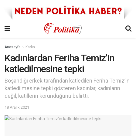
Anasayfa
Kadın
Kadınlardan Feriha Temiz’in
katledilmesine tepki
Boşandığı erkek tarafından katledilen Feriha Temiz’in
katledilmesine tepki gösteren kadınlar, kadınların
değil, katillerin korunduğunu belirtti.
18 Aralık 2021