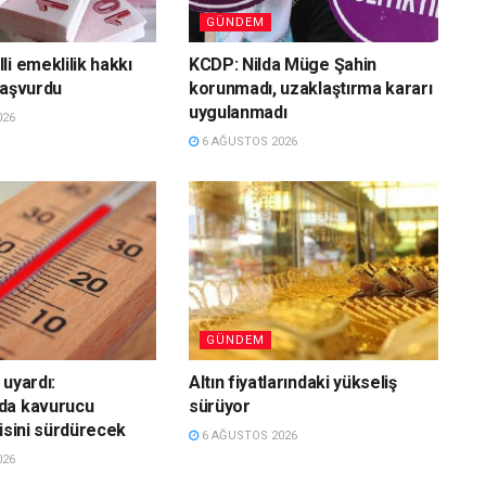
GÜNDEM
i emeklilik hakkı
KCDP: Nilda Müge Şahin
başvurdu
korunmadı, uzaklaştırma kararı
uygulanmadı
026
6 AĞUSTOS 2026
GÜNDEM
 uyardı:
Altın fiyatlarındaki yükseliş
da kavurucu
sürüyor
kisini sürdürecek
6 AĞUSTOS 2026
026