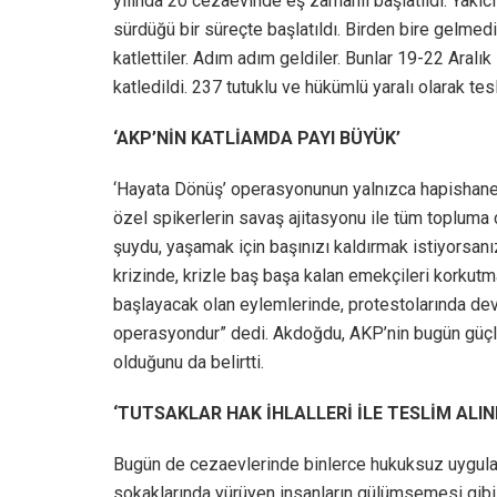
yılında 20 cezaevinde eş zamanlı başlatıldı. Yakıcı 
sürdüğü bir süreçte başlatıldı. Birden bire gelmedi
katlettiler. Adım adım geldiler. Bunlar 19-22 Aral
katledildi. 237 tutuklu ve hükümlü yaralı olarak te
‘AKP’NİN KATLİAMDA PAYI BÜYÜK’
‘Hayata Dönüş’ operasyonunun yalnızca hapishanele
özel spikerlerin savaş ajitasyonu ile tüm topluma 
şuydu, yaşamak için başınızı kaldırmak istiyorsanız
krizinde, krizle baş başa kalan emekçileri korkutm
başlayacak olan eylemlerinde, protestolarında dev
operasyondur” dedi. Akdoğdu, AKP’nin bugün güçl
olduğunu da belirtti.
‘TUTSAKLAR HAK İHLALLERİ İLE TESLİM ALI
Bugün de cezaevlerinde binlerce hukuksuz uygula
sokaklarında yürüyen insanların gülümsemesi gibi b