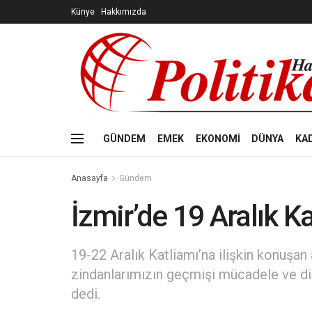
Künye
Hakkımızda
GÜNDEM
EMEK
EKONOMİ
DÜNYA
KA
Anasayfa
Gündem
İzmir’de 19 Aralık K
19-22 Aralık Katliamı’na ilişkin konuşa
zindanlarımızın geçmişi mücadele ve di
dedi.