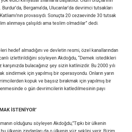
yok edici kimyasal silahlarla başlatıldı. Ölüm oruçlarının
. Burdur’da, Bergama’da, Ulucanlar’da devrimci tutsakları
ık Katliamı’nın provasıydı. Sonuçta 20 cezaevinde 30 tutsak
slim alınmaya çalışıldı ama teslim olmadılar” dedi.
ri hedef almadığını ve devletin resmi, özel kanallarından
canlı izlettirildiğini söyleyen Akdoğdu, “Demek istedikleri
 karşınızda bulacağınız şey sizin katlinizdir. Bu 2000 yılı
ak sindirmek için yapılmış bir operasyondu. Onların yarın
rimcilerden kopuk ve başsız bırakmak için yapılmış bir
enmesinde o gün devrimcilerin katledilmesinin payı
NMAK İSTENİYOR’
manın olduğunu söyleyen Akdoğdu,”Tıpkı bir ülkenin
u ülkenin zindanları da o ülkenin yüz şeklini verir. Bizim