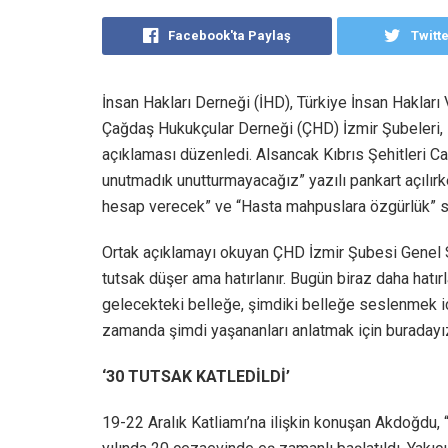
Facebook'ta Paylaş
Twitt
İnsan Hakları Derneği (İHD), Türkiye İnsan Haklar
Çağdaş Hukukçular Derneği (ÇHD) İzmir Şubeleri, 1
açıklaması düzenledi. Alsancak Kıbrıs Şehitleri C
unutmadık unutturmayacağız” yazılı pankart açılırk
hesap verecek” ve “Hasta mahpuslara özgürlük” slo
Ortak açıklamayı okuyan ÇHD İzmir Şubesi Genel S
tutsak düşer ama hatırlanır. Bugün biraz daha hatı
gelecekteki belleğe, şimdiki belleğe seslenmek iç
zamanda şimdi yaşananları anlatmak için buradayı
‘30 TUTSAK KATLEDİLDİ’
19-22 Aralık Katliamı’na ilişkin konuşan Akdoğdu