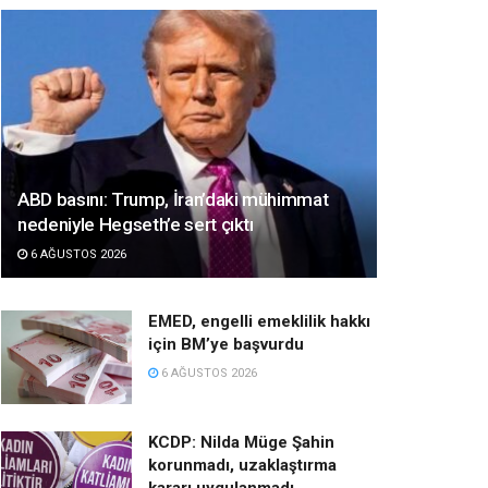
ABD basını: Trump, İran’daki mühimmat
nedeniyle Hegseth’e sert çıktı
6 AĞUSTOS 2026
EMED, engelli emeklilik hakkı
için BM’ye başvurdu
6 AĞUSTOS 2026
KCDP: Nilda Müge Şahin
korunmadı, uzaklaştırma