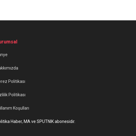
urumsal
ünye
akkımızda
rez Politikası
zlilik Politikası
llanım Koşulları
litika Haber, MA ve SPUTNIK abonesidir.