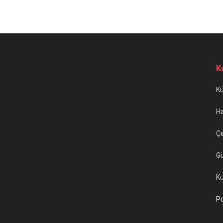
K
K
H
Çe
Gi
Ku
Po