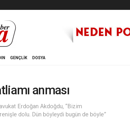
DIN
GENÇLİK
DOSYA
atliamı anması
n avukat Erdoğan Akdoğdu, “Bizim
renişle dolu. Dün böyleydi bugün de böyle”