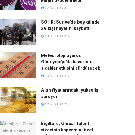
kararı uygulanmadı
6 AĞUSTOS 2026
SOHR: Suriye’de beş günde
29 kişi hayatını kaybetti
6 AĞUSTOS 2026
Meteoroloji uyardı:
Güneydoğu’da kavurucu
sıcaklar etkisini sürdürecek
6 AĞUSTOS 2026
Altın fiyatlarındaki yükseliş
sürüyor
6 AĞUSTOS 2026
İngiltere, Global Talent
vizesinin kapsamını özel