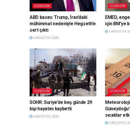
GÜNDEM
GÜNDEM
ABD basını: Trump, İran’daki
EMED, engell
mühimmat nedeniyle Hegseth’e
için BM’ye 
sert çıktı
6 AĞUSTOS 2
6 AĞUSTOS 2026
GÜNDEM
GÜNDEM
SOHR: Suriye’de beş günde 29
Meteoroloji
kişi hayatını kaybetti
Güneydoğu’
sıcaklar et
6 AĞUSTOS 2026
6 AĞUSTOS 2