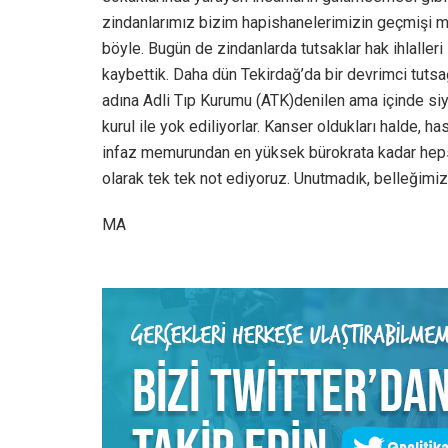
zindanlarımız bizim hapishanelerimizin geçmişi mü
böyle. Bugün de zindanlarda tutsaklar hak ihlalleri
kaybettik. Daha dün Tekirdağ’da bir devrimci tutsağ
adına Adli Tıp Kurumu (ATK)denilen ama içinde siya
kurul ile yok ediliyorlar. Kanser oldukları halde, h
infaz memurundan en yüksek bürokrata kadar hepsidi
olarak tek tek not ediyoruz. Unutmadık, belleğimizd
MA