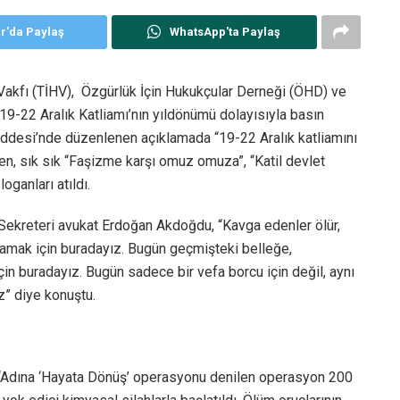
er'da Paylaş
WhatsApp'ta Paylaş
ı Vakfı (TİHV), Özgürlük İçin Hukukçular Derneği (ÖHD) ve
9-22 Aralık Katliamı’nın yıldönümü dolayısıyla basın
addesi’nde düzenlenen açıklamada “19-22 Aralık katliamını
en, sık sık “Faşizme karşı omuz omuza”, “Katil devlet
ganları atıldı.
ekreteri avukat Erdoğan Akdoğdu, “Kavga edenler ölür,
rlamak için buradayız. Bugün geçmişteki belleğe,
in buradayız. Bugün sadece bir vefa borcu için değil, aynı
z” diye konuştu.
, “Adına ‘Hayata Dönüş’ operasyonu denilen operasyon 200