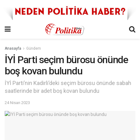
Anasayfa
Gündem
İYİ Parti seçim bürosu önünde
boş kovan bulundu
İYİ Parti’nin Kadirli’deki seçim bürosu önünde sabah
saatlerinde bir adet boş kovan bulundu
24 Nisan 2023