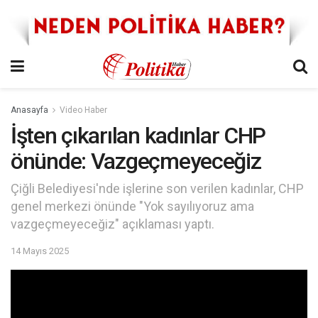
Anasayfa
Video Haber
İşten çıkarılan kadınlar CHP
önünde: Vazgeçmeyeceğiz
Çiğli Belediyesi'nde işlerine son verilen kadınlar, CHP
genel merkezi önünde "Yok sayılıyoruz ama
vazgeçmeyeceğiz" açıklaması yaptı.
14 Mayıs 2025