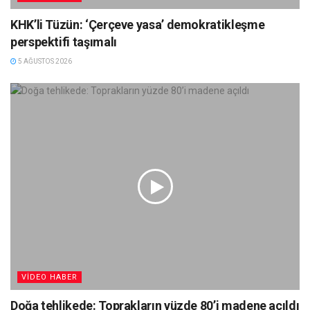
KHK’li Tüzün: ‘Çerçeve yasa’ demokratikleşme
perspektifi taşımalı
5 AĞUSTOS 2026
VIDEO HABER
Doğa tehlikede: Toprakların yüzde 80’i madene açıldı