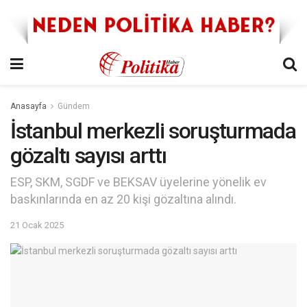
Anasayfa
Gündem
İstanbul merkezli soruşturmada
gözaltı sayısı arttı
ESP, SKM, SGDF ve BEKSAV üyelerine yönelik ev
baskınlarında en az 20 kişi gözaltına alındı.
21 Ocak 2025