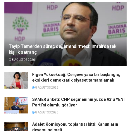
Tayip Temel’den süreç değerlendirmesi: İmralı’da tek
kişilik satranç
8 AĞUSTOS 2026
Figen Yüksekdağ: Çerçeve yasa bir başlangıç,
eksikleri demokratik siyaset tamamlamalı
8 AĞUSTOS 2026
SAMER anketi: CHP seçmeninin yüzde 93’ü YENİ
Parti’yi olumlu görüyor
8 AĞUSTOS 2026
Adalet Komisyonu toplantısı bitti: Kanunların
devamı gelmeli