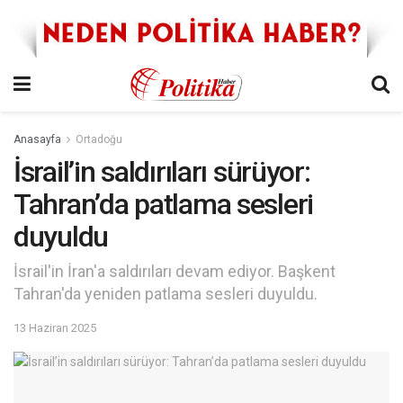
Anasayfa
Ortadoğu
İsrail’in saldırıları sürüyor:
Tahran’da patlama sesleri
duyuldu
İsrail'in İran'a saldırıları devam ediyor. Başkent
Tahran'da yeniden patlama sesleri duyuldu.
13 Haziran 2025