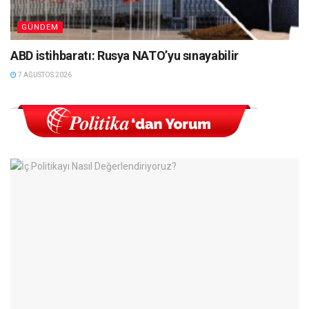
GÜNDEM
ABD istihbaratı: Rusya NATO’yu sınayabilir
7 AĞUSTOS 2026