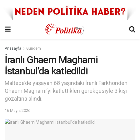
Anasayfa
Gündem
İranlı Ghaem Maghami
İstanbul’da katledildi
Maltepe’de yaşayan 68 yaşındaki İranlı Farkhondeh
Ghaem Maghami’yi katlettikleri gerekçesiyle 3 kişi
gözaltına alındı.
16 Mayıs 2026