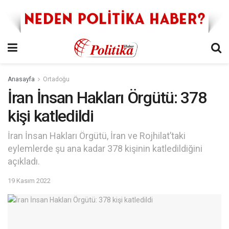
Anasayfa
Ortadoğu
İran İnsan Hakları Örgütü: 378
kişi katledildi
İran İnsan Hakları Örgütü, İran ve Rojhilat’taki
eylemlerde şu ana kadar 378 kişinin katledildiğini
açıkladı.
19 Kasım 2022