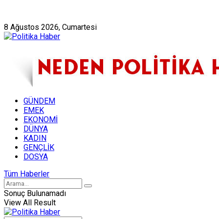
Künye
Hakkımızda
8 Ağustos 2026, Cumartesi
GÜNDEM
EMEK
EKONOMİ
DÜNYA
KADIN
GENÇLİK
DOSYA
Tüm Haberler
Sonuç Bulunamadı
View All Result