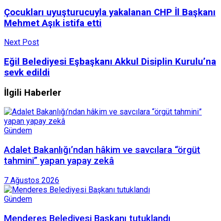
Çocukları uyuşturucuyla yakalanan CHP İl Başkanı
Mehmet Aşık istifa etti
Next Post
Eğil Belediyesi Eşbaşkanı Akkul Disiplin Kurulu’na
sevk edildi
İlgili Haberler
Gündem
Adalet Bakanlığı’ndan hâkim ve savcılara “örgüt
tahmini” yapan yapay zekâ
7 Ağustos 2026
Gündem
Menderes Belediyesi Başkanı tutuklandı