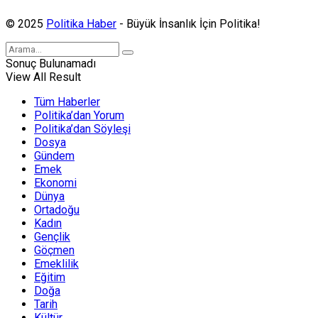
© 2025
Politika Haber
- Büyük İnsanlık İçin Politika!
Sonuç Bulunamadı
View All Result
Tüm Haberler
Politika’dan Yorum
Politika’dan Söyleşi
Dosya
Gündem
Emek
Ekonomi
Dünya
Ortadoğu
Kadın
Gençlik
Göçmen
Emeklilik
Eğitim
Doğa
Tarih
Kültür