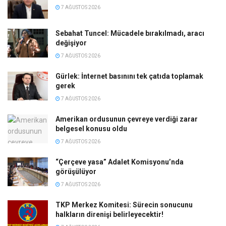
7 AĞUSTOS 2026
Sebahat Tuncel: Mücadele bırakılmadı, aracı
değişiyor
7 AĞUSTOS 2026
Gürlek: İnternet basınını tek çatıda toplamak
gerek
7 AĞUSTOS 2026
Amerikan ordusunun çevreye verdiği zarar
belgesel konusu oldu
7 AĞUSTOS 2026
“Çerçeve yasa” Adalet Komisyonu’nda
görüşülüyor
7 AĞUSTOS 2026
TKP Merkez Komitesi: Sürecin sonucunu
halkların direnişi belirleyecektir!