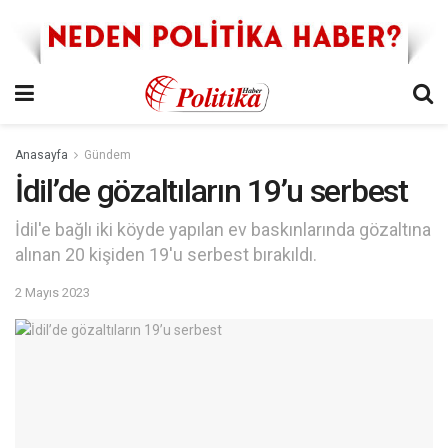
Anasayfa
Gündem
İdil’de gözaltıların 19’u serbest
İdil'e bağlı iki köyde yapılan ev baskınlarında gözaltına
alınan 20 kişiden 19'u serbest bırakıldı.
2 Mayıs 2023