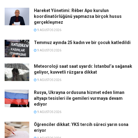
Hareket Yönetimi: Rêber Apo kurulun
koordinatörlüğünü yapmazsa birçok husus
gerçekleşmez
9 AĞUSTOS 2026
Temmuz ayında 25 kadın ve bir çocuk katledildi
9 AĞUSTOS 2026
Meteoroloji saat saat uyardı: İstanbul’a sağanak
geliyor, kuvvetli rüzgara dikkat
9 AĞUSTOS 2026
Rusya, Ukrayna ordusuna hizmet eden liman
altyapı tesisleri ile gemileri vurmaya devam
ediyor
9 AĞUSTOS 2026
Öğrenciler dikkat: YKS tercih süreci yarın sona
eriyor