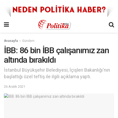
Anasayfa
Gündem
İBB: 86 bin İBB çalışanımız zan
altında bırakıldı
İstanbul Büyükşehir Belediyesi, İçişleri Bakanlığı'nın
başlattığı özel teftiş ile ilgili açıklama yaptı.
26 Aralık 2021