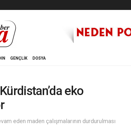
DIN
GENÇLİK
DOSYA
Kürdistan’da eko
r
devam eden maden çalışmalarının durdurulması