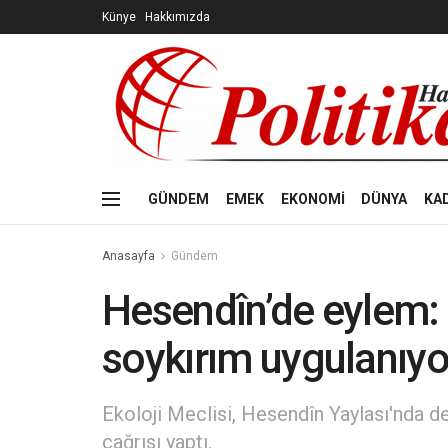
Künye
Hakkımızda
GÜNDEM
EMEK
EKONOMİ
DÜNYA
KA
Anasayfa
Gündem
Hesendîn’de eylem: 
soykırım uygulanıyo
Ekoloji Meclisi, Hesendîn Yaylası'nda 
çağrısı yaptı.