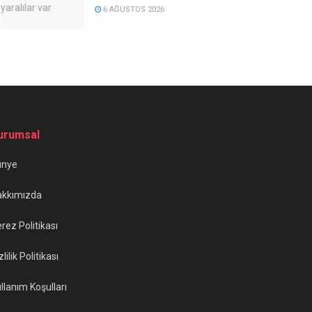
6 AĞUSTOS 2026
urumsal
ünye
akkımızda
rez Politikası
zlilik Politikası
llanım Koşulları