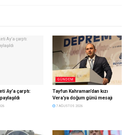
GÜNDEM
ti Ay’a çarptı:
Tayfun Kahraman’dan kızı
paylaşıldı
Vera’ya doğum günü mesajı
026
7 AĞUSTOS 2026