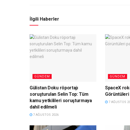
İlgili Haberler
GÜNDEM
GÜNDEM
Gülistan Doku röportajı
SpaceX roke
soruşturulan Selin Top: Tüm
Görüntüleri 
kamu yetkilileri soruşturmaya
7 AĞUSTOS 2
dahil edilmeli
7 AĞUSTOS 2026