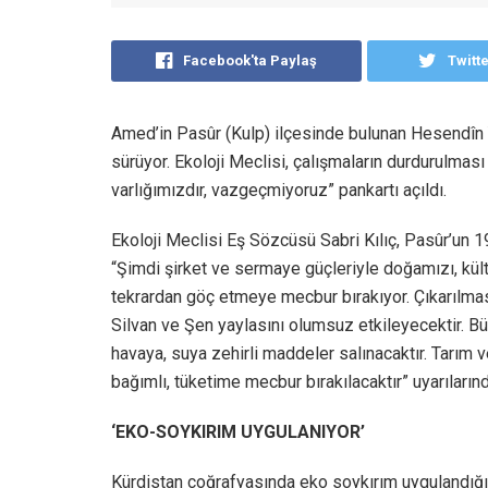
Facebook'ta Paylaş
Twitt
Amed’in Pasûr (Kulp) ilçesinde bulunan Hesendîn 
sürüyor. Ekoloji Meclisi, çalışmaların durdurulma
varlığımızdır, vazgeçmiyoruz” pankartı açıldı.
Ekoloji Meclisi Eş Sözcüsü Sabri Kılıç, Pasûr’un 199
“Şimdi şirket ve sermaye güçleriyle doğamızı, kül
tekrardan göç etmeye mecbur bırakıyor. Çıkarılmas
Silvan ve Şen yaylasını olumsuz etkileyecektir. Bütü
havaya, suya zehirli maddeler salınacaktır. Tarım v
bağımlı, tüketime mecbur bırakılacaktır” uyarıların
‘EKO-SOYKIRIM UYGULANIYOR’
Kürdistan coğrafyasında eko soykırım uygulandığını