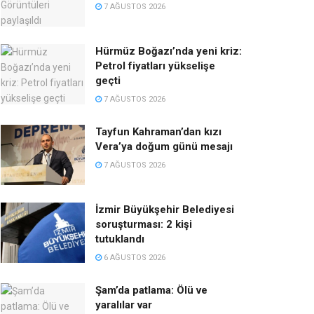
7 AĞUSTOS 2026
Hürmüz Boğazı’nda yeni kriz:
Petrol fiyatları yükselişe
geçti
7 AĞUSTOS 2026
Tayfun Kahraman’dan kızı
Vera’ya doğum günü mesajı
7 AĞUSTOS 2026
İzmir Büyükşehir Belediyesi
soruşturması: 2 kişi
tutuklandı
6 AĞUSTOS 2026
Şam’da patlama: Ölü ve
yaralılar var