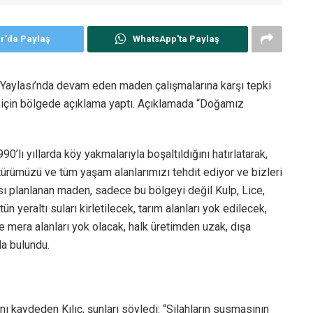
er'da Paylaş
WhatsApp'ta Paylaş
Yaylası’nda devam eden maden çalışmalarına karşı tepki
sı için bölgede açıklama yaptı. Açıklamada “Doğamız
0’lı yıllarda köy yakmalarıyla boşaltıldığını hatırlatarak,
türümüzü ve tüm yaşam alanlarımızı tehdit ediyor ve bizleri
ı planlanan maden, sadece bu bölgeyi değil Kulp, Lice,
n yeraltı suları kirletilecek, tarım alanları yok edilecek,
e mera alanları yok olacak, halk üretimden uzak, dışa
da bulundu.
 kaydeden Kılıç, şunları söyledi: “Silahların susmasının