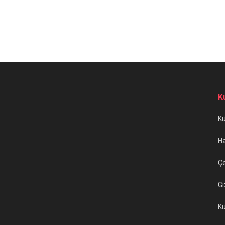
K
K
H
Çe
Gi
Ku