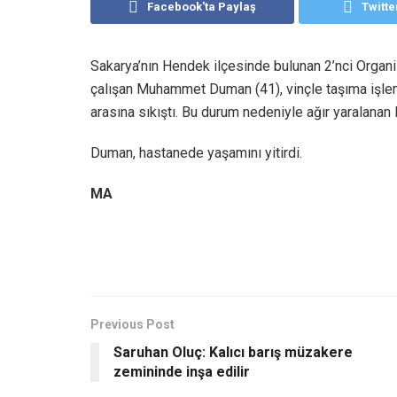
Facebook'ta Paylaş
Twitte
Sakarya’nın Hendek ilçesinde bulunan 2’nci Organ
çalışan Muhammet Duman (41), vinçle taşıma işlem
arasına sıkıştı. Bu durum nedeniyle ağır yaralana
Duman, hastanede yaşamını yitirdi.
MA
Previous Post
Saruhan Oluç: Kalıcı barış müzakere
zemininde inşa edilir