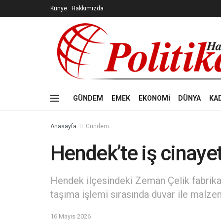
Künye
Hakkımızda
GÜNDEM
EMEK
EKONOMİ
DÜNYA
KA
Anasayfa
Gündem
Hendek’te iş cinayet
Hendek ilçesindeki Zeman Çelik fabrik
taşıma işlemi sırasında duvar ile malzem
16 Mayıs 2026