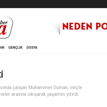
DIN
GENÇLİK
DOSYA
i
asında çalışan Muhammet Duman, vinçle
eler arasına sıkışarak yaşamını yitirdi.