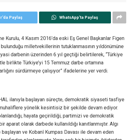
er'da Paylaş
WhatsApp'ta Paylaş
me Kurulu, 4 Kasım 2016’da eski Eş Genel Başkanlar Figen
 bulunduğu milletvekillerinin tutuklanmasının yıldönümüne
yasi darbenin üzerinden 6 yıl geçtiği belirtilerek, “Türkiye
atle birlikte Türkiye’yi 15 Temmuz darbe ortamına
rlığını sürdürmeye çalışıyor” ifadelerine yer verdi.
L ilanıyla başlayan süreçte, demokratik siyaseti tasfiye
muhaliflere yönelik kesintisiz bir şekilde devam ediyor.
lanlandığı, hayata geçirildiği, partimizi ve demokratik
r aparat olarak darbede kullanıldığı kanıtlanmıştır. Algı
le başlayan ve Kobanî Kumpas Davası ile devam eden