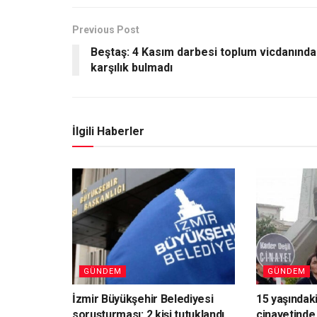
Previous Post
Beştaş: 4 Kasım darbesi toplum vicdanında
karşılık bulmadı
İlgili Haberler
GÜNDEM
GÜNDEM
İzmir Büyükşehir Belediyesi
15 yaşındaki
soruşturması: 2 kişi tutuklandı
cinayetinde 