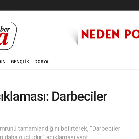
DIN
GENÇLİK
DOSYA
klaması: Darbeciler
mrünü tamamlandığını belirterek, “Darbeciler
n daha güçlüdür” açıklaması yaptı.