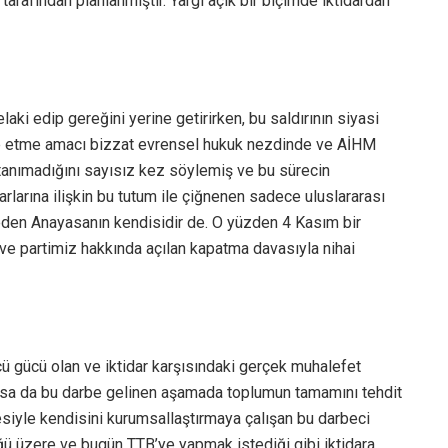
tarafından planlanmıştır. Yargı açık bir biçimde iktidardan
ki edip gereğini yerine getirirken, bu saldırının siyasi
ye etme amacı bizzat evrensel hukuk nezdinde ve AİHM
ı tanımadığını sayısız kez söylemiş ve bu sürecin
arlarına ilişkin bu tutum ile çiğnenen sadece uluslararası
eden Anayasanın kendisidir de. O yüzden 4 Kasım bir
a ve partimiz hakkında açılan kapatma davasıyla nihai
cü gücü olan ve iktidar karşısındaki gerçek muhalefet
r alsa da bu darbe gelinen aşamada toplumun tamamını tehdit
siyle kendisini kurumsallaştırmaya çalışan bu darbeci
ğü üzere ve bugün TTB’ye yapmak istediği gibi iktidara