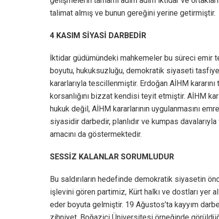
gelişmelerin tamamı adım adım iktidar ve ortakları 
talimat almış ve bunun gereğini yerine getirmiştir.
4 KASIM SİYASİ DARBEDİR
İktidar güdümündeki mahkemeler bu süreci emir tela
boyutu, hukuksuzluğu, demokratik siyaseti tasfi
kararlarıyla tescillenmiştir. Erdoğan AİHM kararın
korsanlığını bizzat kendisi teyit etmiştir. AİHM kar
hukuk değil, AİHM kararlarının uygulanmasını emr
siyasidir darbedir, planlıdır ve kumpas davalarıyl
amacını da göstermektedir.
SESSİZ KALANLAR SORUMLUDUR
Bu saldırıların hedefinde demokratik siyasetin ön
işlevini gören partimiz, Kürt halkı ve dostları ye
eder boyuta gelmiştir. 19 Ağustos’ta kayyım darbe
zihniyet, Boğaziçi Üniversitesi örneğinde görüldü