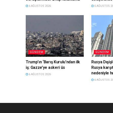
6 AĞUSTOS 2026
6 AĞUSTOS 2
GÜNDEM
GÜNDEM
Trump’ın ‘Barış Kurulu’ndan ilk
Rusya Dışiş
iş: Gazze’ye askeri üs
Rusya karşıt
nedeniyle hı
6 AĞUSTOS 2026
6 AĞUSTOS 2