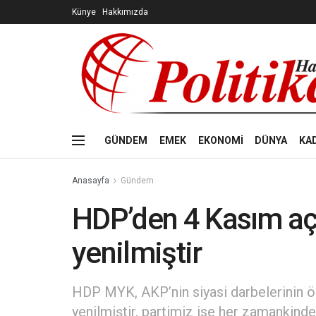
Künye
Hakkımızda
GÜNDEM
EMEK
EKONOMİ
DÜNYA
KA
Anasayfa
Gündem
HDP’den 4 Kasım açı
yenilmiştir
HDP MYK, AKP’nin siyasi darbelerinin ö
yenilmiştir, partimiz ise her zamankinde