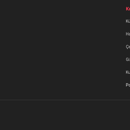
K
K
H
Çe
Gi
Ku
Po