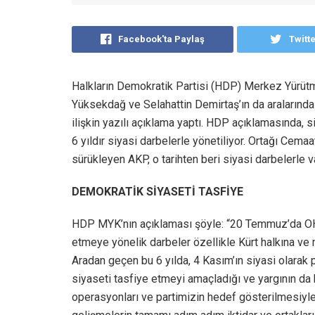
Facebook'ta Paylaş
Twitt
Halkların Demokratik Partisi (HDP) Merkez Yürüt
Yüksekdağ ve Selahattin Demirtaş’ın da aralarında
ilişkin yazılı açıklama yaptı. HDP açıklamasında, si
6 yıldır siyasi darbelerle yönetiliyor. Ortağı Cema
sürükleyen AKP, o tarihten beri siyasi darbelerle va
DEMOKRATİK SİYASETİ TASFİYE
HDP MYK’nın açıklaması şöyle: “20 Temmuz’da OHA
etmeye yönelik darbeler özellikle Kürt halkına ve 
Aradan geçen bu 6 yılda, 4 Kasım’ın siyasi olarak p
siyaseti tasfiye etmeyi amaçladığı ve yargının da bi
operasyonları ve partimizin hedef gösterilmesiy