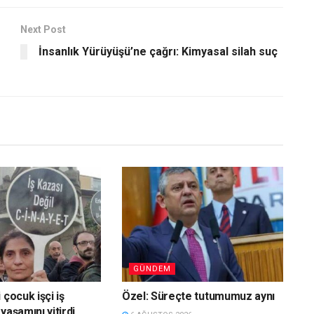
Next Post
İnsanlık Yürüyüşü’ne çağrı: Kimyasal silah suç
GÜNDEM
 çocuk işçi iş
Özel: Süreçte tutumumuz aynı
yaşamını yitirdi