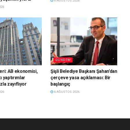
6 AĞUSTOS 2026
026
GÜNDEM
leri: AB ekonomisi,
Şişli Belediye Başkanı Şahan’dan
ı yaptırımlar
çerçeve yasa açıklaması: Bir
zla zayıflıyor
başlangıç
026
6 AĞUSTOS 2026