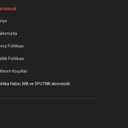
urumsal
ünye
akkımızda
rez Politikası
zlilik Politikası
llanım Koşulları
litika Haber, MA ve SPUTNIK abonesidir.