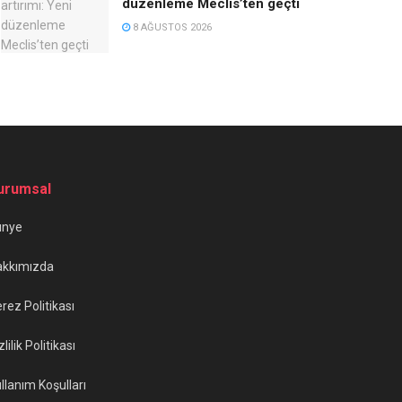
düzenleme Meclis’ten geçti
8 AĞUSTOS 2026
urumsal
ünye
akkımızda
rez Politikası
zlilik Politikası
llanım Koşulları