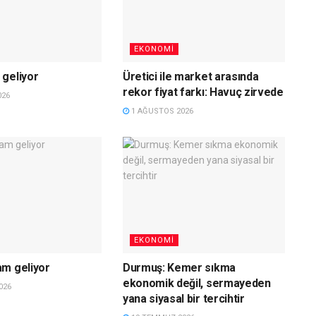
EKONOMI
geliyor
Üretici ile market arasında
rekor fiyat farkı: Havuç zirvede
026
1 AĞUSTOS 2026
EKONOMI
am geliyor
Durmuş: Kemer sıkma
ekonomik değil, sermayeden
026
yana siyasal bir tercihtir