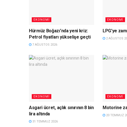
EKONOMI
EKONOMI
Hürmüz Boğazı’nda yeni kriz:
LPG’ye zam 
Petrol fiyatları yükselişe geçti
2 AĞUSTOS 2
7 AĞUSTOS 2026
EKONOMI
EKONOMI
Asgari ücret, açlık sınırının 8 bin
Motorine z
lira altında
20 TEMMUZ 2
31 TEMMUZ 2026