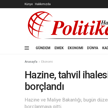
Künye
Hakkımızda
GÜNDEM
EMEK
EKONOMİ
DÜNYA
KA
Anasayfa
Ekonomi
Hazine, tahvil ihales
borçlandı
Hazine ve Maliye Bakanlığı, bugün düzenl
borçlanmaya gitti.