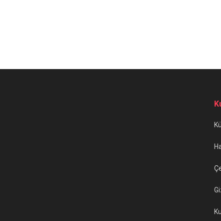
K
K
H
Çe
Gi
Ku