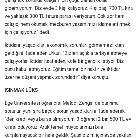
Çalışmak zorunda kalığım için çoğu zaman okula
gidemiyorum. Biz evde 3 kişi kalıyoruz. Kişi başı 700 TL kira
ve yaklaşık 300 TL fatura parası veriyorum. Çok zor hem
çalışıp, hem okumak, mecburen yaşamımızı idame ettirmek
için çalışıyoruz” dedi.
İktidarın yaşadıkları ekonomik sorunları görmemezlikten
geldiğini ifade eden Urkun, “Bizleri açlıkla terbiye etmeye
çalışıyorlar. İktidar itaat eden, köle bir gençlik istiyor. Biz
bunu kabul etmiyoruz. Eğitim temel bir haktır ve iktidar
üzerine düşeni yapmak zorundadır” diye konuştu.
ISINMAK LÜKS
Ege Üniversitesi öğrencisi Melodi Zengin de barınma
sorunun yanı sıra birçok sorun yaşadıklarını ifade ederek,
“Ben kredi veya bursa almıyorum. 3 öğrenci 2 bin 500 TL ev
kirası ödüyoruz. Artık temel ihtiyaçlarımızı bile
karşılamayacak bir hale geldik. Şuan bizim için evde yakılan