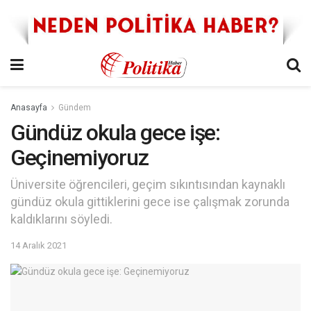
Anasayfa
Gündem
Gündüz okula gece işe:
Geçinemiyoruz
Üniversite öğrencileri, geçim sıkıntısından kaynaklı
gündüz okula gittiklerini gece ise çalışmak zorunda
kaldıklarını söyledi.
14 Aralık 2021