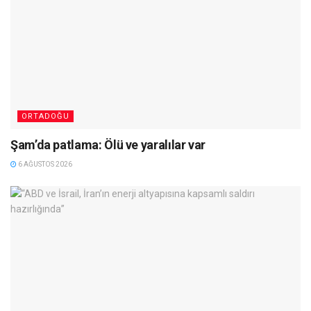
ORTADOĞU
Şam’da patlama: Ölü ve yaralılar var
6 AĞUSTOS 2026