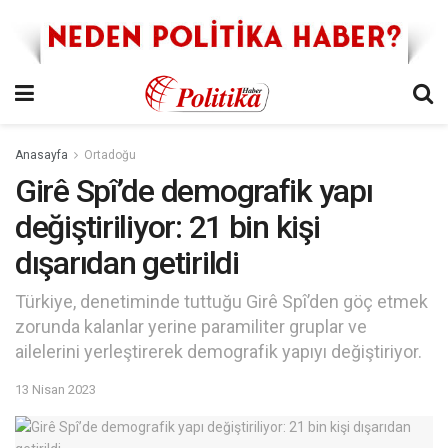
Anasayfa
Ortadoğu
Girê Spî’de demografik yapı
değiştiriliyor: 21 bin kişi
dışarıdan getirildi
Türkiye, denetiminde tuttuğu Girê Spî’den göç etmek
zorunda kalanlar yerine paramiliter gruplar ve
ailelerini yerleştirerek demografik yapıyı değiştiriyor.
13 Nisan 2023