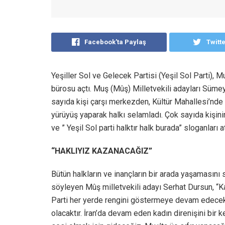
Facebook'ta Paylaş
Twitt
Yeşiller Sol ve Gelecek Partisi (Yeşil Sol Parti),
bürosu açtı. Muş (Mûş) Milletvekili adayları Süme
sayıda kişi çarşı merkezden, Kültür Mahallesi’nde 
yürüyüş yaparak halkı selamladı. Çok sayıda kişinin
ve ” Yeşil Sol parti halktır halk burada” sloganları at
“HAKLIYIZ KAZANACAĞIZ”
Bütün halkların ve inançların bir arada yaşamasını
söyleyen Mûş milletvekili adayı Serhat Dursun, “Ka
Parti her yerde rengini göstermeye devam edecek
olacaktır. İran’da devam eden kadın direnişini bir 