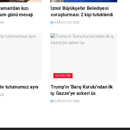
aman’dan kızı
İzmir Büyükşehir Belediyesi
ğum günü mesajı
soruşturması: 2 kişi tutuklandı
026
6 AĞUSTOS 2026
GÜNDEM
te tutumumuz aynı
Trump’ın ‘Barış Kurulu’ndan ilk
iş: Gazze’ye askeri üs
026
6 AĞUSTOS 2026