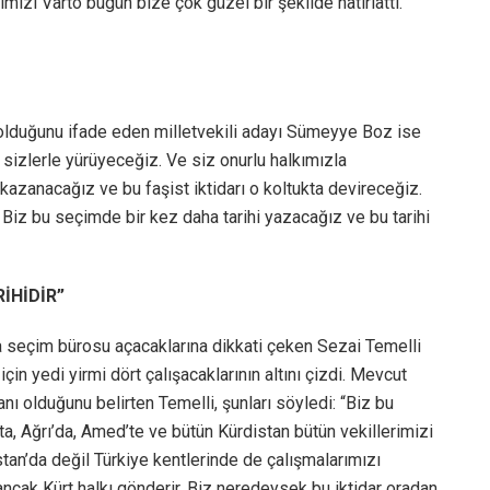
mızı Varto bugün bize çok güzel bir şekilde hatırlattı.
 olduğunu ifade eden milletvekili adayı Sümeyye Boz ise
sizlerle yürüyeceğiz. Ve siz onurlu halkımızla
kazanacağız ve bu faşist iktidarı o koltukta devireceğiz.
ır. Biz bu seçimde bir kez daha tarihi yazacağız ve bu tarihi
İHİDİR”
a seçim bürosu açacaklarına dikkati çeken Sezai Temelli
n yedi yirmi dört çalışacaklarının altını çizdi. Mevcut
ı olduğunu belirten Temelli, şunları söyledi: “Biz bu
a, Ağrı’da, Amed’te ve bütün Kürdistan bütün vekillerimizi
an’da değil Türkiye kentlerinde de çalışmalarımızı
ancak Kürt halkı gönderir. Biz neredeysek bu iktidar oradan