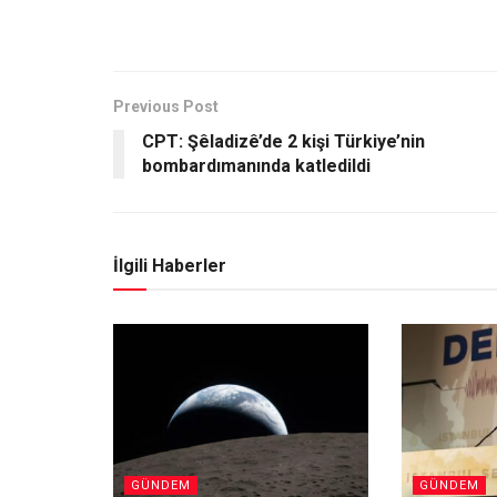
Previous Post
CPT: Şêladizê’de 2 kişi Türkiye’nin
bombardımanında katledildi
İlgili Haberler
GÜNDEM
GÜNDEM