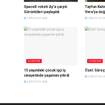
SpaceX roketi Ay’a çarptı:
Tayfun Kahr
Görüntüleri paylaşıldı
Vera’ya do
7 AĞUSTOS 2026
7 AĞUSTOS 2
GÜNDEM
GÜNDEM
15 yaşındaki çocuk işçi iş
Özel: Süreç
cinayetinde yaşamını yitirdi
6 AĞUSTOS 2
6 AĞUSTOS 2026