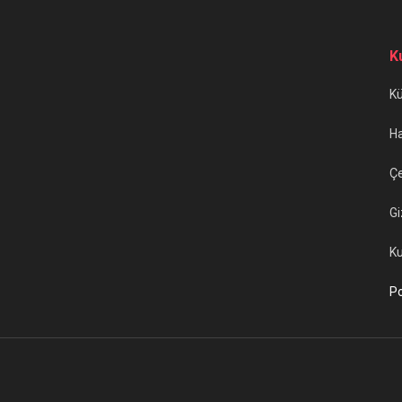
K
K
H
Çe
Gi
Ku
Po