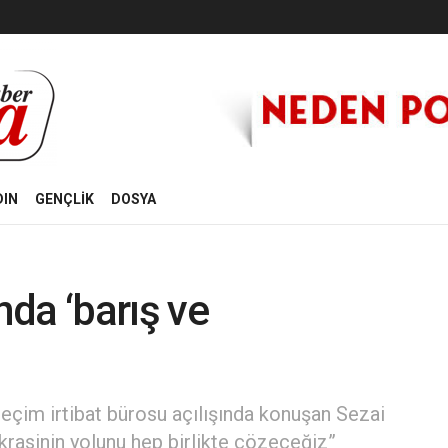
DIN
GENÇLİK
DOSYA
nda ‘barış ve
seçim irtibat bürosu açılışında konuşan Sezai
rasinin yolunu hep birlikte çözeceğiz”