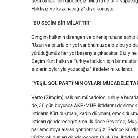
sesi olmak için gideceğiz. Muş’ta üç sıfır yapacağı
Haklıyız ve kazanacağız” diye konuştu.
“BU SEÇİM BİR MİLATTIR”
Gimgim halkının direngen ve direniş ruhuna sahip
“Uzun ve onurlu bir yol var önümüzde biz bu yolda 
yürüdüğümüz her yol başarıyla çıkacaktır. Biz yine 
Seçim Kürt halkı ve Türkiye halkları için bir milatt
sizlerin oylarıyla yazacağız” ifadelerini kullandı.
“YEŞİL SOL PARTİ’NİN OYLARI MÜCADELE TAR
Varto (Gimgim) halkının mücadeleci ruhuyla burad
de, 30 gün boyunca AKP-MHP iktidarını devirmek içi
iktidarın Kürt düşmanı, kadın düşmanı, emek düşman
iktidarı göndereceğiz ama ilk önce Gever’de, Muş’t
parlamentoya alarak göndereceğiz. Sadece Kürdist
yürüterek bunları göndereceğiz. Çünkü bu iktidarı 