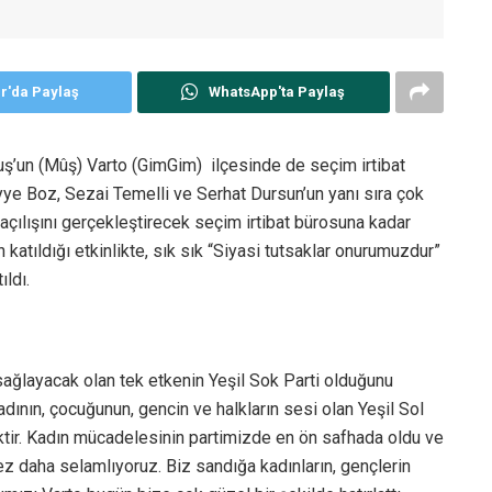
er'da Paylaş
WhatsApp'ta Paylaş
 Muş’un (Mûş) Varto (GimGim) ilçesinde de seçim irtibat
yye Boz, Sezai Temelli ve Serhat Dursun’un yanı sıra çok
açılışını gerçekleştirecek seçim irtibat bürosuna kadar
 katıldığı etkinlikte, sık sık “Siyasi tutsaklar onurumuzdur”
ıldı.
 sağlayacak olan tek etkenin Yeşil Sok Parti olduğunu
dının, çocuğunun, gencin ve halkların sesi olan Yeşil Sol
tir. Kadın mücadelesinin partimizde en ön safhada oldu ve
kez daha selamlıyoruz. Biz sandığa kadınların, gençlerin