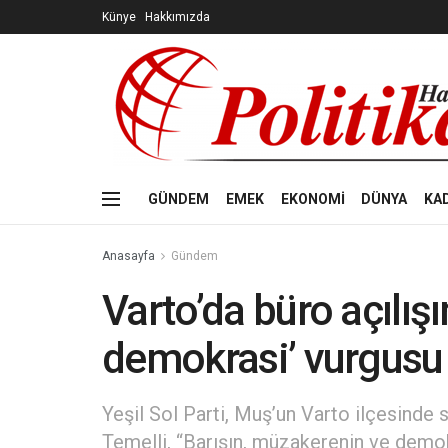
Künye
Hakkımızda
GÜNDEM
EMEK
EKONOMİ
DÜNYA
KA
Anasayfa
Gündem
Varto’da büro açılışı
demokrasi’ vurgusu
Yeşil Sol Parti, Muş’un Varto ilçesinde 
Temelli, “Barışın, müzakerenin ve demok