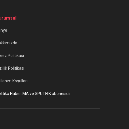
urumsal
ünye
akkımızda
rez Politikası
zlilik Politikası
llanım Koşulları
litika Haber, MA ve SPUTNIK abonesidir.