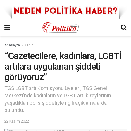
Anasayfa
Kadın
“Gazetecilere, kadınlara, LGBTİ
artılara uygulanan şiddeti
görüyoruz”
TGS LGBT artı Komisyonu üyeleri, TGS Genel
Merkezi’nde kadınların ve LGBT artı bireylerinin
yaşadıkları polis şiddetiyle ilgili açıklamalarda
bulundu.
22 Kasım 2022