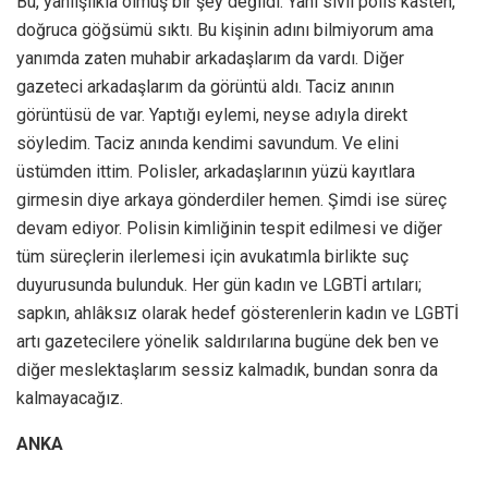
Bu, yanlışlıkla olmuş bir şey değildi. Yani sivil polis kasten,
doğruca göğsümü sıktı. Bu kişinin adını bilmiyorum ama
yanımda zaten muhabir arkadaşlarım da vardı. Diğer
gazeteci arkadaşlarım da görüntü aldı. Taciz anının
görüntüsü de var. Yaptığı eylemi, neyse adıyla direkt
söyledim. Taciz anında kendimi savundum. Ve elini
üstümden ittim. Polisler, arkadaşlarının yüzü kayıtlara
girmesin diye arkaya gönderdiler hemen. Şimdi ise süreç
devam ediyor. Polisin kimliğinin tespit edilmesi ve diğer
tüm süreçlerin ilerlemesi için avukatımla birlikte suç
duyurusunda bulunduk. Her gün kadın ve LGBTİ artıları;
sapkın, ahlâksız olarak hedef gösterenlerin kadın ve LGBTİ
artı gazetecilere yönelik saldırılarına bugüne dek ben ve
diğer meslektaşlarım sessiz kalmadık, bundan sonra da
kalmayacağız.
ANKA