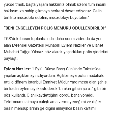
yükseltmek, başta yaşam hakkımız olmak üzere tüm insani
haklarımıza sahip çıkmaya herkesi davet ediyoruz. Gelin
birlikte mücadele edelim, mücadeleyi büyütelim.”
“BENİ ENGELLEYEN POLİS MEMURU ÖDÜLLENDİRİLDİ”
TGS’deki basın toplantısında, daha sonra videoda da yer
alan Evrensel Gazetesi Muhabiri Eylem Nazlıer ve Bianet
Muhabiri Tuğçe Yılmaz söz alarak yaşadıkları polis şiddetini
paylaştı.
Eylem Nazlıer:
1 Eylül Dünya Barış Günü’nde Taksim’de
yapılan açıklamayı izliyordum. Açıklamaya polis müdahale
etti, o dönem İstanbul Emniyet Müdür Yardımcısı olan şahıs,
bir kadın eylemciyi kastederek ‘bırakın gitsin şu o…’ gibi bir
söz kullandı. O anı kaydettiğimi gördü, bana yöneldi.
Telefonumu almaya çalıştı ama vermeyeceğimi ve diğer
basın mensuplarının geldiğini anlayınca basın kartımı