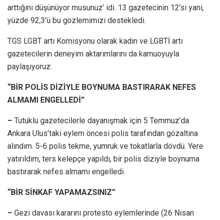
arttığını düşünüyor musunuz’ idi. 13 gazetecinin 12’si yani,
yüzde 92,3’ü bu gözlemimizi destekledi.
TGS LGBT artı Komisyonu olarak kadın ve LGBTİ artı
gazetecilerin deneyim aktarımlarını da kamuoyuyla
paylaşıyoruz:
“BİR POLİS DİZİYLE BOYNUMA BASTIRARAK NEFES
ALMAMI ENGELLEDİ”
–
Tutuklu gazetecilerle dayanışmak için 5 Temmuz’da
Ankara Ulus’taki eylem öncesi polis tarafından gözaltına
alındım. 5-6 polis tekme, yumruk ve tokatlarla dövdü. Yere
yatırıldım, ters kelepçe yapıldı, bir polis diziyle boynuma
bastırarak nefes almamı engelledi.
“BİR SİNKAF YAPAMAZSINIZ”
–
Gezi davası kararını protesto eylemlerinde (26 Nisan