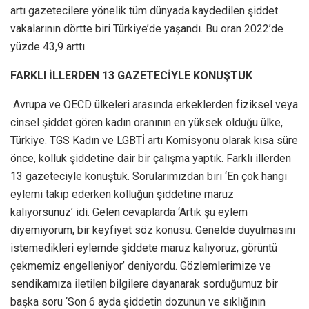
artı gazetecilere yönelik tüm dünyada kaydedilen şiddet
vakalarının dörtte biri Türkiye’de yaşandı. Bu oran 2022’de
yüzde 43,9 arttı.
FARKLI İLLERDEN 13 GAZETECİYLE KONUŞTUK
Avrupa ve OECD ülkeleri arasında erkeklerden fiziksel veya
cinsel şiddet gören kadın oranının en yüksek olduğu ülke,
Türkiye. TGS Kadın ve LGBTİ artı Komisyonu olarak kısa süre
önce, kolluk şiddetine dair bir çalışma yaptık. Farklı illerden
13 gazeteciyle konuştuk. Sorularımızdan biri ‘En çok hangi
eylemi takip ederken kolluğun şiddetine maruz
kalıyorsunuz’ idi. Gelen cevaplarda ‘Artık şu eylem
diyemiyorum, bir keyfiyet söz konusu. Genelde duyulmasını
istemedikleri eylemde şiddete maruz kalıyoruz, görüntü
çekmemiz engelleniyor’ deniyordu. Gözlemlerimize ve
sendikamıza iletilen bilgilere dayanarak sorduğumuz bir
başka soru ‘Son 6 ayda şiddetin dozunun ve sıklığının