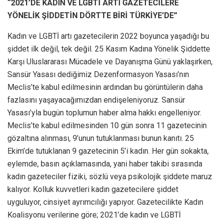
“2021’DE KADIN VE LGBTİ ARTI GAZETECİLERE
YÖNELİK ŞİDDETİN DÖRTTE BİRİ TÜRKİYE’DE”
Kadın ve LGBTİ artı gazetecilerin 2022 boyunca yaşadığı bu
şiddet ilk değil, tek değil. 25 Kasım Kadına Yönelik Şiddette
Karşı Uluslararası Mücadele ve Dayanışma Günü yaklaşırken,
Sansür Yasası dediğimiz Dezenformasyon Yasası’nın
Meclis’te kabul edilmesinin ardından bu görüntülerin daha
fazlasını yaşayacağımızdan endişeleniyoruz. Sansür
Yasası’yla bugün toplumun haber alma hakkı engelleniyor.
Meclis’te kabul edilmesinden 10 gün sonra 11 gazetecinin
gözaltına alınması, 9’unun tutuklanması bunun kanıtı. 25
Ekim’de tutuklanan 9 gazetecinin 5’i kadın. Her gün sokakta,
eylemde, basın açıklamasında, yani haber takibi sırasında
kadın gazeteciler fiziki, sözlü veya psikolojik şiddete maruz
kalıyor. Kolluk kuvvetleri kadın gazetecilere şiddet
uyguluyor, cinsiyet ayrımcılığı yapıyor. Gazetecilikte Kadın
Koalisyonu verilerine göre; 2021’de kadın ve LGBTİ