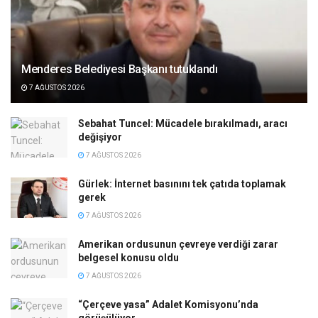
Menderes Belediyesi Başkanı tutuklandı
7 AĞUSTOS 2026
Sebahat Tuncel: Mücadele bırakılmadı, aracı
değişiyor
7 AĞUSTOS 2026
Gürlek: İnternet basınını tek çatıda toplamak
gerek
7 AĞUSTOS 2026
Amerikan ordusunun çevreye verdiği zarar
belgesel konusu oldu
7 AĞUSTOS 2026
“Çerçeve yasa” Adalet Komisyonu’nda
görüşülüyor