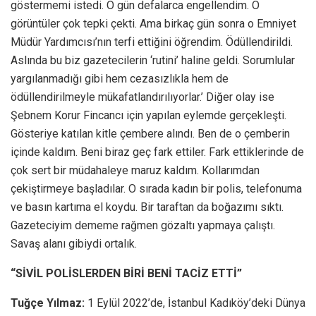
göstermemi istedi. O gün defalarca engellendim. O
görüntüler çok tepki çekti. Ama birkaç gün sonra o Emniyet
Müdür Yardımcısı’nın terfi ettiğini öğrendim. Ödüllendirildi.
Aslında bu biz gazetecilerin ‘rutini’ haline geldi. Sorumlular
yargılanmadığı gibi hem cezasızlıkla hem de
ödüllendirilmeyle mükafatlandırılıyorlar.’ Diğer olay ise
Şebnem Korur Fincancı için yapılan eylemde gerçekleşti.
Gösteriye katılan kitle çembere alındı. Ben de o çemberin
içinde kaldım. Beni biraz geç fark ettiler. Fark ettiklerinde de
çok sert bir müdahaleye maruz kaldım. Kollarımdan
çekiştirmeye başladılar. O sırada kadın bir polis, telefonuma
ve basın kartıma el koydu. Bir taraftan da boğazımı sıktı.
Gazeteciyim dememe rağmen gözaltı yapmaya çalıştı.
Savaş alanı gibiydi ortalık.
“SİVİL POLİSLERDEN BİRİ BENİ TACİZ ETTİ”
Tuğçe Yılmaz:
1 Eylül 2022’de, İstanbul Kadıköy’deki Dünya