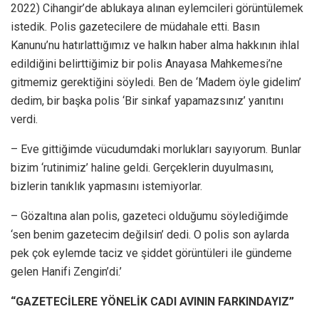
2022) Cihangir’de ablukaya alınan eylemcileri görüntülemek
istedik. Polis gazetecilere de müdahale etti. Basın
Kanunu’nu hatırlattığımız ve halkın haber alma hakkının ihlal
edildiğini belirttiğimiz bir polis Anayasa Mahkemesi’ne
gitmemiz gerektiğini söyledi. Ben de ‘Madem öyle gidelim’
dedim, bir başka polis ‘Bir sinkaf yapamazsınız’ yanıtını
verdi.
– Eve gittiğimde vücudumdaki morlukları sayıyorum. Bunlar
bizim ‘rutinimiz’ haline geldi. Gerçeklerin duyulmasını,
bizlerin tanıklık yapmasını istemiyorlar.
– Gözaltına alan polis, gazeteci olduğumu söylediğimde
‘sen benim gazetecim değilsin’ dedi. O polis son aylarda
pek çok eylemde taciz ve şiddet görüntüleri ile gündeme
gelen Hanifi Zengin’di.’
“GAZETECİLERE YÖNELİK CADI AVININ FARKINDAYIZ”