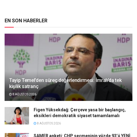
EN SON HABERLER
Tayip Temel’den süreç değerlendirmesi: İmralı’da tek
kişilik satranç
8 AĞUSTOS 2026
Figen Yüksekdağ: Çerçeve yasa bir başlangıç,
eksikleri demokratik siyaset tamamlamalı
8 AĞUSTOS 2026
SAMER anketi: CHP seçmeninin yüzde 93’ü YENİ