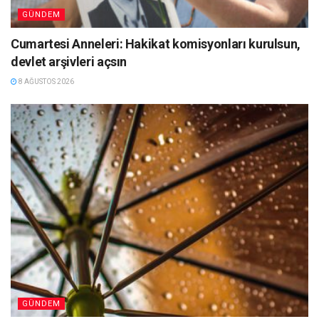
GÜNDEM
Cumartesi Anneleri: Hakikat komisyonları kurulsun,
devlet arşivleri açsın
8 AĞUSTOS 2026
GÜNDEM