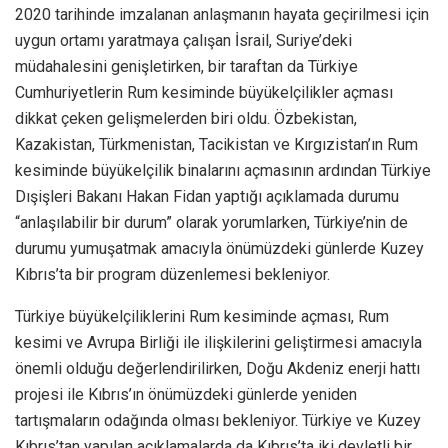
2020 tarihinde imzalanan anlaşmanın hayata geçirilmesi için
uygun ortamı yaratmaya çalışan İsrail, Suriye’deki
müdahalesini genişletirken, bir taraftan da Türkiye
Cumhuriyetlerin Rum kesiminde büyükelçilikler açması
dikkat çeken gelişmelerden biri oldu. Özbekistan,
Kazakistan, Türkmenistan, Tacikistan ve Kırgızistan’ın Rum
kesiminde büyükelçilik binalarını açmasının ardından Türkiye
Dışişleri Bakanı Hakan Fidan yaptığı açıklamada durumu
“anlaşılabilir bir durum” olarak yorumlarken, Türkiye’nin de
durumu yumuşatmak amacıyla önümüzdeki günlerde Kuzey
Kıbrıs’ta bir program düzenlemesi bekleniyor.
Türkiye büyükelçiliklerini Rum kesiminde açması, Rum
kesimi ve Avrupa Birliği ile ilişkilerini geliştirmesi amacıyla
önemli olduğu değerlendirilirken, Doğu Akdeniz enerji hattı
projesi ile Kıbrıs’ın önümüzdeki günlerde yeniden
tartışmaların odağında olması bekleniyor. Türkiye ve Kuzey
Kıbrıs’tan yapılan açıklamalarda da Kıbrıs’ta iki devletli bir