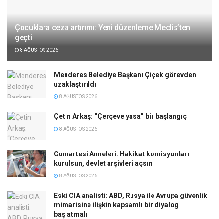
Çocuklara ceza artırımı: Yeni düzenleme Meclis’ten
geçti
8 AĞUSTOS 2026
Menderes Belediye Başkanı Çiçek görevden
uzaklaştırıldı
8 AĞUSTOS 2026
Çetin Arkaş: “Çerçeve yasa” bir başlangıç
8 AĞUSTOS 2026
Cumartesi Anneleri: Hakikat komisyonları
kurulsun, devlet arşivleri açsın
8 AĞUSTOS 2026
Eski CIA analisti: ABD, Rusya ile Avrupa güvenlik
mimarisine ilişkin kapsamlı bir diyalog
başlatmalı