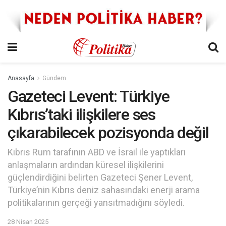
Anasayfa
Gündem
Gazeteci Levent: Türkiye
Kıbrıs’taki ilişkilere ses
çıkarabilecek pozisyonda değil
Kıbrıs Rum tarafının ABD ve İsrail ile yaptıkları
anlaşmaların ardından küresel ilişkilerini
güçlendirdiğini belirten Gazeteci Şener Levent,
Türkiye’nin Kıbrıs deniz sahasındaki enerji arama
politikalarının gerçeği yansıtmadığını söyledi.
28 Nisan 2025