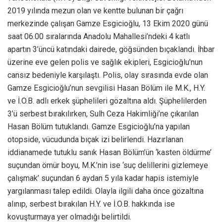
2019 yılında mezun olan ve kentte bulunan bir çağrı
merkezinde çalışan Gamze Esgicioğlu, 13 Ekim 2020 günü
saat 06.00 sıralarında Anadolu Mahallesi’ndeki 4 katlı
apartın 3’üncü katındaki dairede, göğsünden bıçaklandı. İhbar
üzerine eve gelen polis ve sağlık ekipleri, Esgicioğlu’nun
cansız bedeniyle karşılaştı. Polis, olay sırasında evde olan
Gamze Esgicioğlu’nun sevgilisi Hasan Bölüm ile M.K., H.Y.
ve İ.O.B. adlı erkek şüphelileri gözaltına aldı. Şüphelilerden
3’ü serbest bırakılırken, Sulh Ceza Hakimliği’ne çıkarılan
Hasan Bölüm tutuklandı. Gamze Esgicioğlu’na yapılan
otopside, vücudunda bıçak izi belirlendi. Hazırlanan
iddianamede tutuklu sanık Hasan Bölüm’ün ‘kasten öldürme’
suçundan ömür boyu, M.K.’nin ise ‘suç delillerini gizlemeye
çalışmak’ suçundan 6 aydan 5 yıla kadar hapis istemiyle
yargılanması talep edildi. Olayla ilgili daha önce gözaltına
alınıp, serbest bırakılan H.Y. ve İ.O.B. hakkında ise
kovuşturmaya yer olmadığı belirtildi.