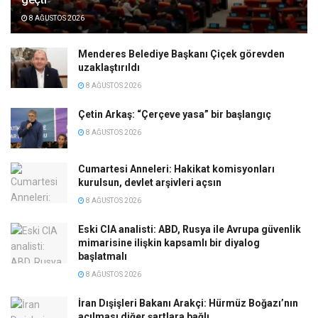
8 AĞUSTOS 2026
Menderes Belediye Başkanı Çiçek görevden
uzaklaştırıldı
8 AĞUSTOS 2026
Çetin Arkaş: “Çerçeve yasa” bir başlangıç
8 AĞUSTOS 2026
Cumartesi Anneleri: Hakikat komisyonları
kurulsun, devlet arşivleri açsın
8 AĞUSTOS 2026
Eski CIA analisti: ABD, Rusya ile Avrupa güvenlik
mimarisine ilişkin kapsamlı bir diyalog
başlatmalı
8 AĞUSTOS 2026
İran Dışişleri Bakanı Arakçi: Hürmüz Boğazı’nın
açılması diğer şartlara bağlı