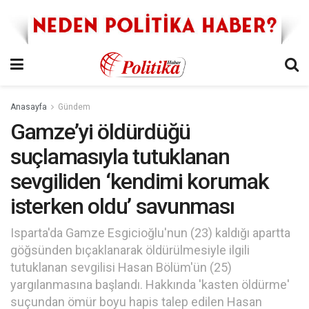
Anasayfa
Gündem
Gamze’yi öldürdüğü
suçlamasıyla tutuklanan
sevgiliden ‘kendimi korumak
isterken oldu’ savunması
Isparta'da Gamze Esgicioğlu'nun (23) kaldığı apartta
göğsünden bıçaklanarak öldürülmesiyle ilgili
tutuklanan sevgilisi Hasan Bölüm'ün (25)
yargılanmasına başlandı. Hakkında 'kasten öldürme'
suçundan ömür boyu hapis talep edilen Hasan