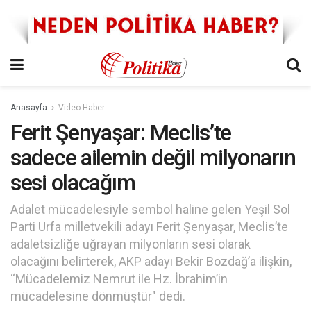
Anasayfa
Video Haber
Ferit Şenyaşar: Meclis’te
sadece ailemin değil milyonarın
sesi olacağım
Adalet mücadelesiyle sembol haline gelen Yeşil Sol
Parti Urfa milletvekili adayı Ferit Şenyaşar, Meclis’te
adaletsizliğe uğrayan milyonların sesi olarak
olacağını belirterek, AKP adayı Bekir Bozdağ’a ilişkin,
“Mücadelemiz Nemrut ile Hz. İbrahim’in
mücadelesine dönmüştür" dedi.