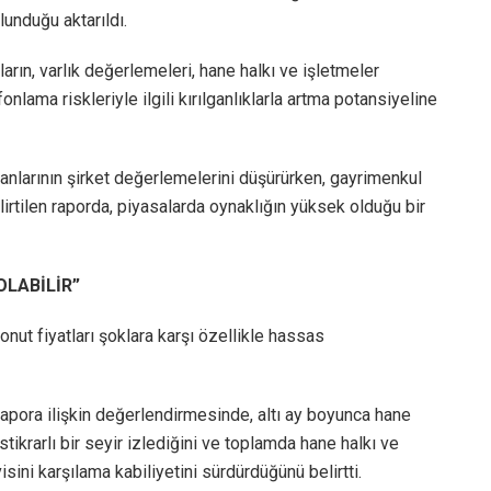
unduğu aktarıldı.
ın, varlık değerlemeleri, hane halkı ve işletmeler
onlama riskleriyle ilgili kırılganlıklarla artma potansiyeline
larının şirket değerlemelerini düşürürken, gayrimenkul
rtilen raporda, piyasalarda oynaklığın yüksek olduğu bir
OLABİLİR”
ut fiyatları şoklara karşı özellikle hassas
apora ilişkin değerlendirmesinde, altı ay boyunca hane
tikrarlı bir seyir izlediğini ve toplamda hane halkı ve
sini karşılama kabiliyetini sürdürdüğünü belirtti.