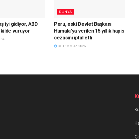
DÜNYA
 iyi gidiyor, ABD
Peru, eski Devlet Başkanı
şekilde vuruyor
Humala’ya verilen 15 yıllık hapis
cezasını iptal etti
026
31 TEMMUZ 2026
K
K
H
Çe