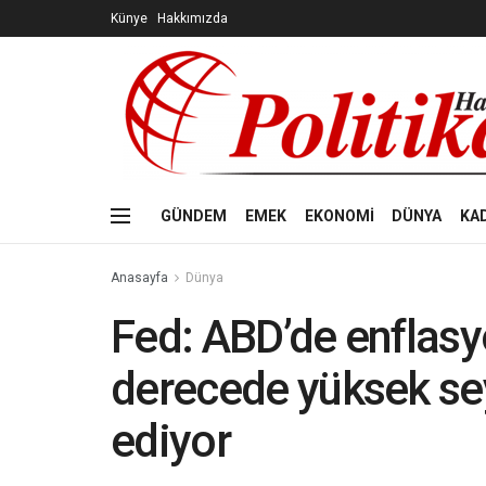
Künye
Hakkımızda
GÜNDEM
EMEK
EKONOMİ
DÜNYA
KA
Anasayfa
Dünya
Fed: ABD’de enflas
derecede yüksek s
ediyor