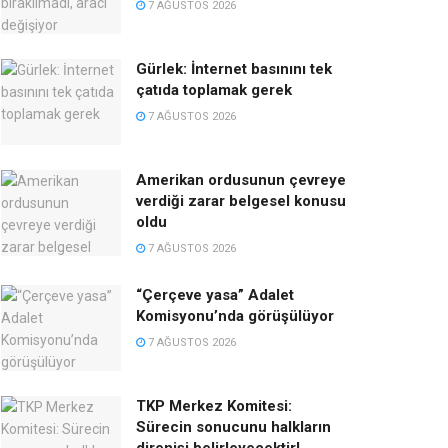
7 AĞUSTOS 2026
Gürlek: İnternet basınını tek
çatıda toplamak gerek
7 AĞUSTOS 2026
Amerikan ordusunun çevreye
verdiği zarar belgesel konusu
oldu
7 AĞUSTOS 2026
“Çerçeve yasa” Adalet
Komisyonu’nda görüşülüyor
7 AĞUSTOS 2026
TKP Merkez Komitesi:
Sürecin sonucunu halkların
direnişi belirleyecektir!