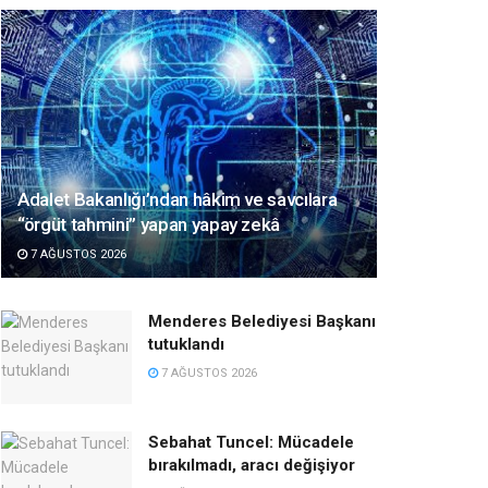
Adalet Bakanlığı’ndan hâkim ve savcılara
“örgüt tahmini” yapan yapay zekâ
7 AĞUSTOS 2026
Menderes Belediyesi Başkanı
tutuklandı
7 AĞUSTOS 2026
Sebahat Tuncel: Mücadele
bırakılmadı, aracı değişiyor