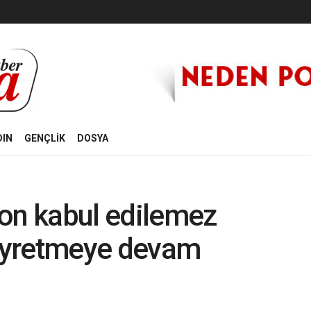
DIN
GENÇLİK
DOSYA
yon kabul edilemez
eyretmeye devam