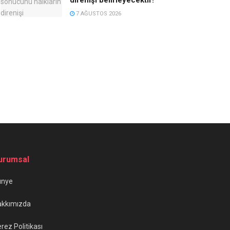
7 AĞUSTOS 2026
urumsal
ünye
akkımızda
rez Politikası