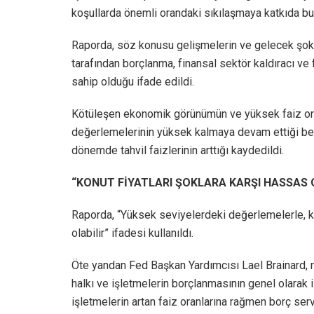
koşullarda önemli orandaki sıkılaşmaya katkıda bul
Raporda, söz konusu gelişmelerin ve gelecek şoklar
tarafından borçlanma, finansal sektör kaldıracı ve f
sahip olduğu ifade edildi.
Kötüleşen ekonomik görünümün ve yüksek faiz oran
değerlemelerinin yüksek kalmaya devam ettiği beli
dönemde tahvil faizlerinin arttığı kaydedildi.
“KONUT FİYATLARI ŞOKLARA KARŞI HASSAS 
Raporda, “Yüksek seviyelerdeki değerlemelerle, kon
olabilir” ifadesi kullanıldı.
Öte yandan Fed Başkan Yardımcısı Lael Brainard, r
halkı ve işletmelerin borçlanmasının genel olarak is
işletmelerin artan faiz oranlarına rağmen borç servi