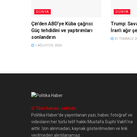
DÜNYA
DÜNYA
Çin’den ABD’ye Küba çağrısı:
Trump: Savaş
Güç tehdidini ve yaptırımları
İran’ı ağır 
sonlandırın
31 TEMMUZ 2
1 AĞUSTOS 2026
© Tüm hakları saklıdır
Politika Haber'de yayımlanan yazı, haber, fotoğraf ve
videoların her türlü telif hakkı Mustafa Suphi Vakfı'na
aittir. İzin alınmadan, kaynak gösterilmeden ve link
verilmeden alıntılanamaz.