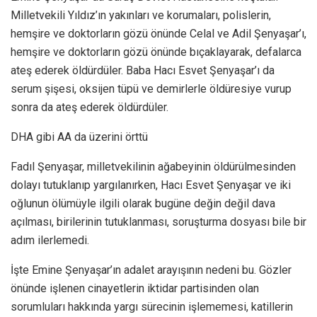
Milletvekili Yıldız’ın yakınları ve korumaları, polislerin,
hemşire ve doktorların gözü önünde Celal ve Adil Şenyaşar’ı,
hemşire ve doktorların gözü önünde bıçaklayarak, defalarca
ateş ederek öldürdüler. Baba Hacı Esvet Şenyaşar’ı da
serum şişesi, oksijen tüpü ve demirlerle öldüresiye vurup
sonra da ateş ederek öldürdüler.
DHA gibi AA da üzerini örttü
Fadıl Şenyaşar, milletvekilinin ağabeyinin öldürülmesinden
dolayı tutuklanıp yargılanırken, Hacı Esvet Şenyaşar ve iki
oğlunun ölümüyle ilgili olarak bugüne değin değil dava
açılması, birilerinin tutuklanması, soruşturma dosyası bile bir
adım ilerlemedi.
İşte Emine Şenyaşar’ın adalet arayışının nedeni bu. Gözler
önünde işlenen cinayetlerin iktidar partisinden olan
sorumluları hakkında yargı sürecinin işlememesi, katillerin