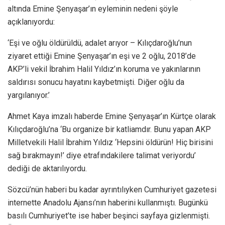
altında Emine Şenyaşar’ın eyleminin nedeni şöyle
açıklanıyordu:
‘Eşi ve oğlu öldürüldü, adalet arıyor – Kılıçdaroğlu’nun
ziyaret ettiği Emine Şenyaşar’ın eşi ve 2 oğlu, 2018’de
AKP’li vekil İbrahim Halil Yıldız’ın koruma ve yakınlarının
saldırısı sonucu hayatını kaybetmişti. Diğer oğlu da
yargılanıyor.’
Ahmet Kaya imzalı haberde Emine Şenyaşar’ın Kürtçe olarak
Kılıçdaroğlu’na ‘Bu organize bir katliamdır. Bunu yapan AKP
Milletvekili Halil İbrahim Yıldız ‘Hepsini öldürün! Hiç birisini
sağ bırakmayın!’ diye etrafındakilere talimat veriyordu’
dediği de aktarılıyordu.
Sözcü’nün haberi bu kadar ayrıntılıyken Cumhuriyet gazetesi
internette Anadolu Ajansı’nın haberini kullanmıştı. Bugünkü
basılı Cumhuriyet’te ise haber beşinci sayfaya gizlenmişti.