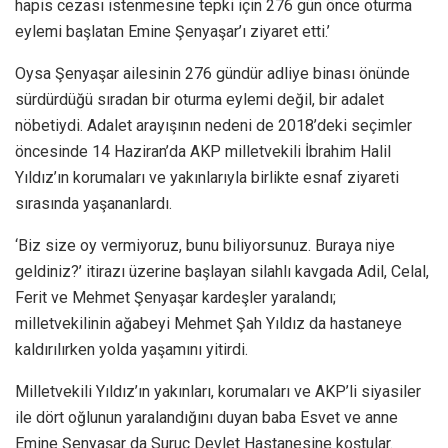
hapis cezası istenmesine tepki için 276 gün önce oturma
eylemi başlatan Emine Şenyaşar’ı ziyaret etti.’
Oysa Şenyaşar ailesinin 276 gündür adliye binası önünde
sürdürdüğü sıradan bir oturma eylemi değil, bir adalet
nöbetiydi. Adalet arayışının nedeni de 2018’deki seçimler
öncesinde 14 Haziran’da AKP milletvekili İbrahim Halil
Yıldız’ın korumaları ve yakınlarıyla birlikte esnaf ziyareti
sırasında yaşananlardı.
‘Biz size oy vermiyoruz, bunu biliyorsunuz. Buraya niye
geldiniz?’ itirazı üzerine başlayan silahlı kavgada Adil, Celal,
Ferit ve Mehmet Şenyaşar kardeşler yaralandı;
milletvekilinin ağabeyi Mehmet Şah Yıldız da hastaneye
kaldırılırken yolda yaşamını yitirdi.
Milletvekili Yıldız’ın yakınları, korumaları ve AKP’li siyasiler
ile dört oğlunun yaralandığını duyan baba Esvet ve anne
Emine Şenyaşar da Suruç Devlet Hastanesine koştular.