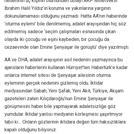
nedeninin üç kişinin ölümünden dolayı AKP Milletvekili
İbrahim Halil Yıldız’ın koruma ve yakınlarına yargının
dokunulamaması olduğunu yazmadı. Hatta AA’nın haberinde
‘oturma eylemi’ bile denilmemiş; adalet arayışından hiç söz
edilmemiş sadece ‘seçim çalışmaları esnasında çıkan
olayda iki çocuğu ve eşini kaybeden, bir çocuğu da
cezaevinde olan Emine Şenyaşar ile görüştü’ diye yazılmıştı.
AA ve DHA, adalet arayışının asıl nedenini yazmayınca bu
ajansların haberlerini kullanan Hürriyet’ten Habertürk’e kadar
onlarca internet sitesi de Şenyaşar ailesinin oturma
eyleminin gerçek nedenini gizlemiş oldu. İktidar
medyasından Sabah, Yeni Şafak, Yeni Akit, Türkiye, Akşam
gazeteleri zaten Kılıçdaroğlu’nun Emine Şenyaşar ile
görüşmesini haber bile yapmayarak adaletsizliğe göz
yumdular. İktidar yanlısı medyanın körleşmesi şaşırtmıyor
tabii ki… Onların gözlerinin iktidara değen tüm haksızlıklara
kapalı olduğunu biliyoruz.